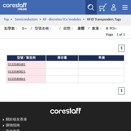
Top
>
Semiconductors
>
RF -discretes/ICs/modules
> RFID Transponders Tags
點擊數：
3～
/ 型號名稱：
/ 狀態：
全部
/ 數量：
0
PCS~
Page 1 of 1
1
型號 / 製造商
庫存量
單價
0133580681
0133580821
0133580861
1
關於核友香港
購物指南