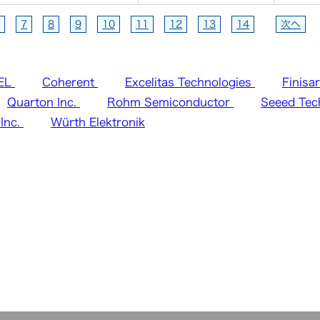
7
8
9
10
11
12
13
14
次へ
EL
Coherent
Excelitas Technologies
Finisa
Quarton Inc.
Rohm Semiconductor
Seeed Tec
Inc.
Würth Elektronik