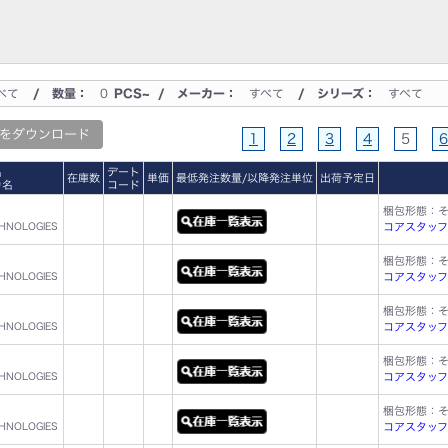
べて
/ 数量：
0
PCS~ / メーカー：
すべて
/ シリーズ：
すべて
をダウンロード
1
2
3
4
5
6
名
デート
在庫数
単価
最低発注数量/以降発注単位
出荷予定日
カ名
コード
梱包形態：
CHNOLOGIES
コアスタッフ型名
梱包形態：
CHNOLOGIES
コアスタッフ型名
梱包形態：
CHNOLOGIES
コアスタッフ型名
梱包形態：
CHNOLOGIES
コアスタッフ型名
梱包形態：
CHNOLOGIES
コアスタッフ型名