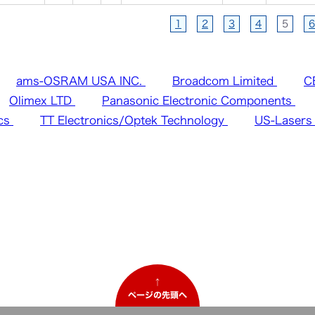
1
2
3
4
5
6
ams-OSRAM USA INC.
Broadcom Limited
C
Olimex LTD
Panasonic Electronic Components
ics
TT Electronics/Optek Technology
US-Lasers 
↑
ページの先頭へ