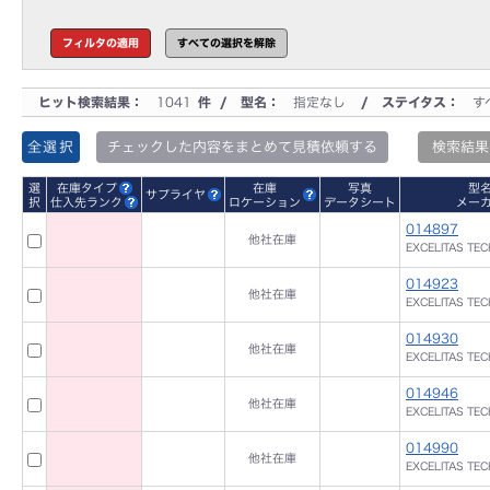
ヒット検索結果：
1041
件 / 型名：
指定なし
/ ステイタス：
す
全選択
チェックした内容をまとめて見積依頼する
検索結果
選
在庫タイプ
在庫
写真
型
サプライヤ
択
仕入先ランク
ロケーション
データシート
メー
014897
他社在庫
EXCELITAS TE
014923
他社在庫
EXCELITAS TE
014930
他社在庫
EXCELITAS TE
014946
他社在庫
EXCELITAS TE
014990
他社在庫
EXCELITAS TE