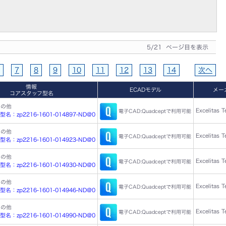
5/21 ページ目を表示
7
8
9
10
11
12
13
14
次へ
情報
ECADモデル
メー
コアスタッフ型名
その他
Excelitas 
電子CAD:Quadceptで利用可能
：zp2216-1601-014897-ND@0
その他
Excelitas 
電子CAD:Quadceptで利用可能
：zp2216-1601-014923-ND@0
その他
Excelitas 
電子CAD:Quadceptで利用可能
：zp2216-1601-014930-ND@0
その他
Excelitas 
電子CAD:Quadceptで利用可能
：zp2216-1601-014946-ND@0
その他
Excelitas 
電子CAD:Quadceptで利用可能
：zp2216-1601-014990-ND@0