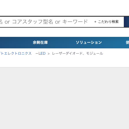
＋ こだわり検索
余剰在庫
ソリューション
プトエレクトロニクス －LED
>
レーザーダイオード、モジュール