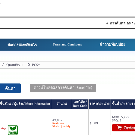
▼
＋ การค้นหาเฉพา
คำถามที่พบบ่อย
ข้อตกลงและเงื่อนไข
Terms and Conditions
/ Quantity：
0
PCS~
ดาวน์โหลดผลการค้นหา (Excel File)
เดทโค้ด /
้นส่วน / ผู้ผลิต / More information
จำนวน
ราคาต่อหน่วย
ขั้นต่ำ / หลาย
Date Code
MOQ : 5,292
49,809
SPQ : 1
Real-time
$0.03
Stock Quantity