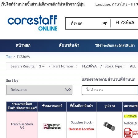
เว็บไซต์จำหน่ายชิ้นส่วนอิเล็กทรอนิกส์นำเข้าจากญี่ปุ่น
Language: ภาษาไทย - TH 
หน้าหลัก
ค้นหาสินค้า
วิธีชำระเงินและจัดส่งสินค้า
Top
>
FLZ36VA
Search Results:
1～
/ Part Number：
FLZ36VA
/ Stock Type：
ALL
แสดงราคาตามจำนวนที่กำหนด
Sort by
ประเภทสต็อก
ซัพพลายเออร์
ที่ตั้งสต็อกสินค้า
รูปภาพ
หมายเลขชิ
อันดับซัพพลายเออร์
FLZ36VA
Supplier Stock
FAIRCHILD
Franchise Stock
A-1
Overseas Location