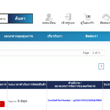
0
ะทาง
ลงทะเบียน
เข้าสรู่ะบบ
ดูในตะกร้า
ติดต่อเ
แผนกควบคุมคุณภาพ
เกี่ยวกับเรา
ติดต่อเรา
Page 1 of 1
1
คำอธิบาย /
รายการ
ระยะเวลาดำเนินการจัดส่งสินค้า
รุ่น 
หมายเลขการจัดการของคอร์สตาฟ
6 days
CoreStaff Part Number：zp2163-FSCFLZ36VA@49809
Approx.