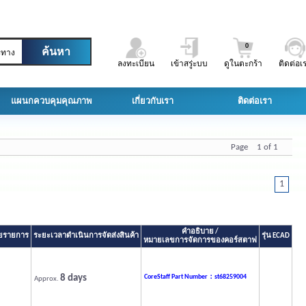
0
ะทาง
ลงทะเบียน
เข้าสรู่ะบบ
ดูในตะกร้า
ติดต่อเ
แผนกควบคุมคุณภาพ
เกี่ยวกับเรา
ติดต่อเรา
Page 1 of 1
1
คำอธิบาย /
ลายรายการ
ระยะเวลาดำเนินการจัดส่งสินค้า
รุ่น ECAD
หมายเลขการจัดการของคอร์สตาฟ
8 days
CoreStaff Part Number：st68259004
Approx.