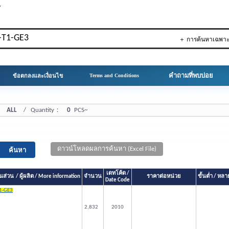
▼
＋ การค้นหาเฉพา
คำถามที่พบบ่อย
ข้อตกลงและเงื่อนไข
Terms and Conditions
：
ALL
/ Quantity：
0
PCS~
ดาวน์โหลดผลการค้นหา (Excel File)
เดทโค้ด /
ส่วน / ผู้ผลิต / More information
จำนวน
ราคาต่อหน่วย
ขั้นต่ำ / ห
Date Code
1-GE3
2,832
2010