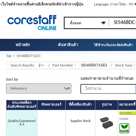
เว็บไซต์จำหน่ายชิ้นส่วนอิเล็กทรอนิกส์นำเข้าจากญี่ปุ่น
Language: ภาษาไทย - TH 
หน้าหลัก
ค้นหาสินค้า
วิธีชำระเงินและจัดส่งสินค้า
Top
>
SI5468DCT1GE3
Search Results:
2～
/ Part Number：
SI5468DCT1GE3
/ Stock Type
แสดงราคาตามจำนวนที่กำหนด
Sort by
ประเภทสต็อก
ซัพพลายเออร์
ที่ตั้งสต็อกสินค้า
รูปภาพ
หมายเลขชิ้น
อันดับซัพพลายเออร์
SI5468DC-T
VISHAY
Quality Guaranteed
Supplier Stock
A-3