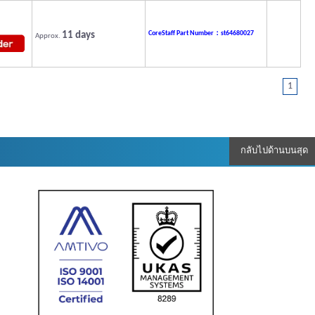
11 days
CoreStaff Part Number：st64680027
Approx.
1
กลับไปด้านบนสุด