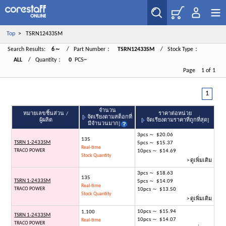
Top
> TSRN12433SM
Search Results:
6～
/ Part Number：
TSRN12433SM
/ Stock Type：
ALL
/ Quantity：
0
PCS~
Page 1 of 1
1
จำนวน
หมายเลขชิ้นส่วน /
ราคาต่อหน่วย
[
จัดเรียงตามสต็อกที่
ผู้ผลิต
[
จัดเรียงตามราคาที่ถูกที่สุด
]
มีจำนวนมาก
]
3pcs ～ $20.06
135
TSRN 1-2433SM
5pcs ～ $15.37
Real-time
TRACO POWER
10pcs ～ $14.69
Stock Quantity
> ดูเพิ่มเติม
3pcs ～ $18.63
135
TSRN 1-2433SM
5pcs ～ $14.09
Real-time
TRACO POWER
10pcs ～ $13.50
Stock Quantity
> ดูเพิ่มเติม
10pcs ～ $15.94
1,100
TSRN 1-2433SM
10pcs ～ $14.07
Real-time
TRACO POWER