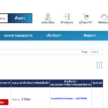
0
ะทาง
ลงทะเบียน
เข้าสรู่ะบบ
ดูในตะกร้า
ติดต่อเ
แผนกควบคุมคุณภาพ
เกี่ยวกับเรา
ติดต่อเรา
Page 1 of 1
1
คำอธิบาย /
ลายรายการ
ระยะเวลาดำเนินการจัดส่งสินค้า
รุ่น ECAD
หมายเลขการจัดการของคอร์สตาฟ
3 days
CoreStaff Part Number：st64798985
Approx.