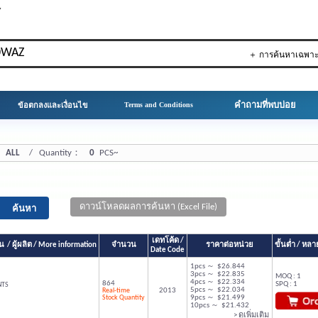
▼
＋ การค้นหาเฉพา
คำถามที่พบบ่อย
ข้อตกลงและเงื่อนไข
Terms and Conditions
ALL
/ Quantity：
0
PCS~
ดาวน์โหลดผลการค้นหา (Excel File)
เดทโค้ด /
 / ผู้ผลิต / More information
จำนวน
ราคาต่อหน่วย
ขั้นต่ำ / ห
Date Code
1pcs ～ $26.844
3pcs ～ $22.835
MOQ : 1
4pcs ～ $22.334
864
SPQ : 1
NTS
5pcs ～ $22.034
Real-time
2013
Stock Quantity
9pcs ～ $21.499
10pcs ～ $21.432
> ดูเพิ่มเติม