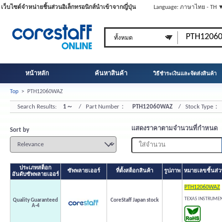
เว็บไซต์จำหน่ายชิ้นส่วนอิเล็กทรอนิกส์นำเข้าจากญี่ปุ่น
Language: ภาษาไทย - TH 
หน้าหลัก
ค้นหาสินค้า
วิธีชำระเงินและจัดส่งสินค้า
Top
>
PTH12060WAZ
Search Results:
1～
/ Part Number：
PTH12060WAZ
/ Stock Type：
แสดงราคาตามจำนวนที่กำหนด
Sort by
ประเภทสต็อก
ซัพพลายเออร์
ที่ตั้งสต็อกสินค้า
รูปภาพ
หมายเลขชิ้นส่วน
อันดับซัพพลายเออร์
PTH12060WAZ
TEXAS INSTRUME
Quality Guaranteed
CoreStaff Japan stock
A-4