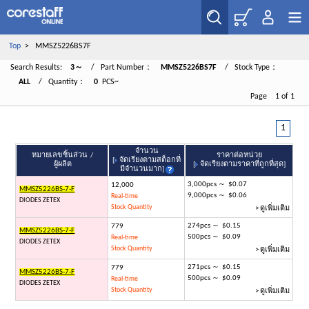
Top
> MMSZ5226BS7F
Search Results:
3～
/ Part Number：
MMSZ5226BS7F
/ Stock Type：
ALL
/ Quantity：
0
PCS~
Page 1 of 1
1
จำนวน
หมายเลขชิ้นส่วน /
ราคาต่อหน่วย
[
จัดเรียงตามสต็อกที่
ผู้ผลิต
[
จัดเรียงตามราคาที่ถูกที่สุด
]
มีจำนวนมาก
]
3,000pcs ～ $0.07
12,000
MMSZ5226BS-7-F
9,000pcs ～ $0.06
Real-time
DIODES ZETEX
Stock Quantity
> ดูเพิ่มเติม
274pcs ～ $0.15
779
MMSZ5226BS-7-F
500pcs ～ $0.09
Real-time
DIODES ZETEX
Stock Quantity
> ดูเพิ่มเติม
271pcs ～ $0.15
779
MMSZ5226BS-7-F
500pcs ～ $0.09
Real-time
DIODES ZETEX
Stock Quantity
> ดูเพิ่มเติม