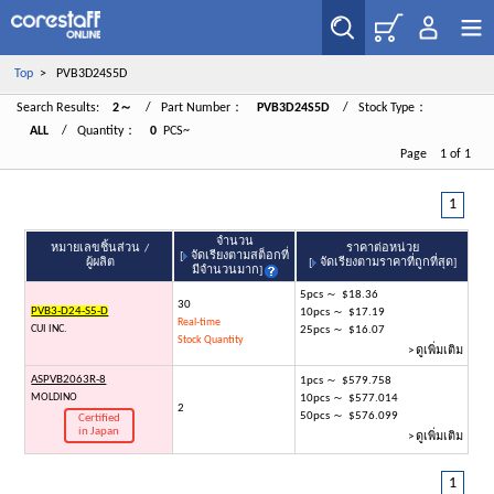
Top
> PVB3D24S5D
Search Results:
2～
/ Part Number：
PVB3D24S5D
/ Stock Type：
ALL
/ Quantity：
0
PCS~
Page 1 of 1
1
จำนวน
หมายเลขชิ้นส่วน /
ราคาต่อหน่วย
[
จัดเรียงตามสต็อกที่
ผู้ผลิต
[
จัดเรียงตามราคาที่ถูกที่สุด
]
มีจำนวนมาก
]
5pcs ～ $18.36
30
PVB3-D24-S5-D
10pcs ～ $17.19
Real-time
CUI INC.
25pcs ～ $16.07
Stock Quantity
> ดูเพิ่มเติม
ASPVB2063R-8
1pcs ～ $579.758
MOLDINO
10pcs ～ $577.014
2
50pcs ～ $576.099
Certified
in Japan
> ดูเพิ่มเติม
1