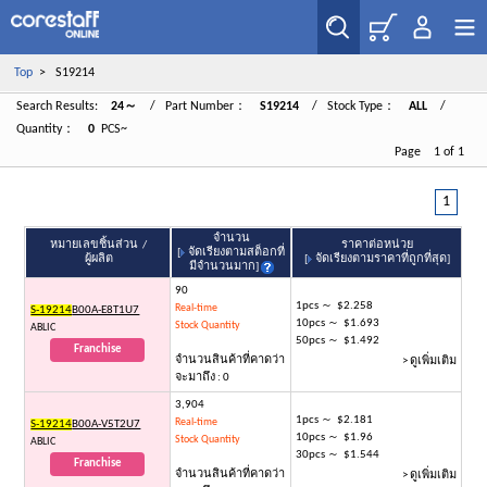
Top
> S19214
Search Results:
24～
/ Part Number：
S19214
/ Stock Type：
ALL
/
Quantity：
0
PCS~
Page 1 of 1
1
จำนวน
หมายเลขชิ้นส่วน /
ราคาต่อหน่วย
[
จัดเรียงตามสต็อกที่
ผู้ผลิต
[
จัดเรียงตามราคาที่ถูกที่สุด
]
มีจำนวนมาก
]
90
1pcs ～ $2.258
Real-time
S-19214
B00A-E8T1U7
10pcs ～ $1.693
Stock Quantity
ABLIC
50pcs ～ $1.492
Franchise
จำนวนสินค้าที่คาดว่า
> ดูเพิ่มเติม
จะมาถึง : 0
3,904
1pcs ～ $2.181
Real-time
S-19214
B00A-V5T2U7
10pcs ～ $1.96
Stock Quantity
ABLIC
30pcs ～ $1.544
Franchise
จำนวนสินค้าที่คาดว่า
> ดูเพิ่มเติม