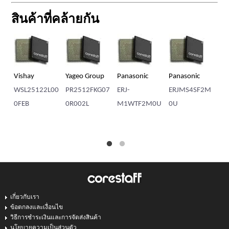
สินค้าที่คล้ายกัน
Vishay
Yageo Group
Panasonic
Panasonic
Vi
WSL25122L00
PR2512FKG07
ERJ-
ERJMS4SF2M
WS
0FEB
0R002L
M1WTF2M0U
0U
0F
เกี่ยวกับเรา
ข้อตกลงและเงื่อนไข
วิธีการชำระเงินและการจัดส่งสินค้า
นโยบายความเป็นส่วนตัว