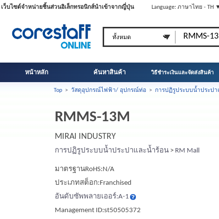
เว็บไซต์จำหน่ายชิ้นส่วนอิเล็กทรอนิกส์นำเข้าจากญี่ปุ่น
Language: ภาษาไทย - TH 
หน้าหลัก
ค้นหาสินค้า
วิธีชำระเงินและจัดส่งสินค้า
Top
>
วัสดุอุปกรณ์ไฟฟ้า/ อุปกรณ์ท่อ
>
การปฏิรูประบบน้ำประปา
RMMS-13M
MIRAI INDUSTRY
การปฏิรูประบบน้ำประปาและน้ำร้อน
>
RM Mall
มาตรฐานRoHS:N/A
ประเภทสต็อก:Franchised
อันดับซัพพลายเออร์:A-1
Management ID:st50505372