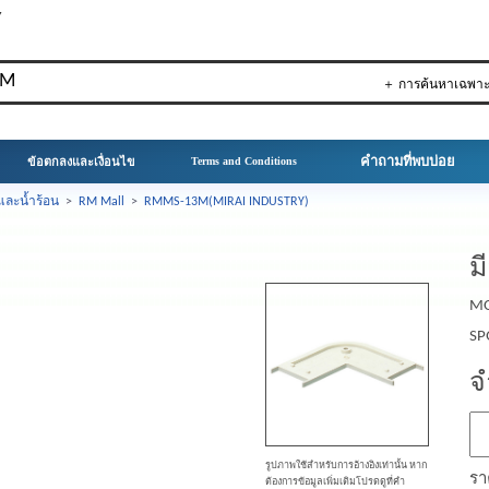
▼
＋ การค้นหาเฉพา
คำถามที่พบบ่อย
ข้อตกลงและเงื่อนไข
Terms and Conditions
และน้ำร้อน
>
RM Mall
>
RMMS-13M(MIRAI INDUSTRY)
ม
MO
SP
จ
รูปภาพใช้สำหรับการอ้างอิงเท่านั้น หาก
รา
ต้องการข้อมูลเพิ่มเติมโปรดดูที่คำ