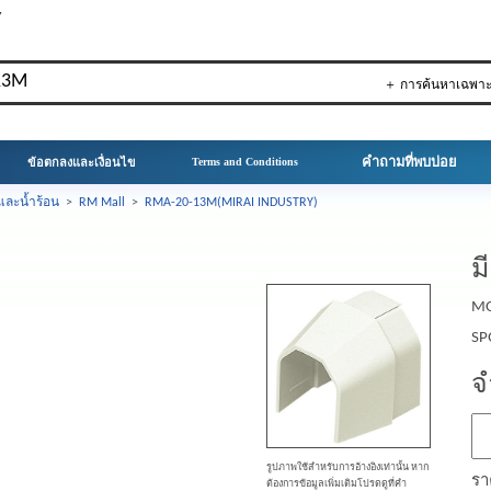
▼
＋ การค้นหาเฉพา
คำถามที่พบบ่อย
ข้อตกลงและเงื่อนไข
Terms and Conditions
และน้ำร้อน
>
RM Mall
>
RMA-20-13M(MIRAI INDUSTRY)
ม
MO
SP
จ
รูปภาพใช้สำหรับการอ้างอิงเท่านั้น หาก
รา
ต้องการข้อมูลเพิ่มเติมโปรดดูที่คำ