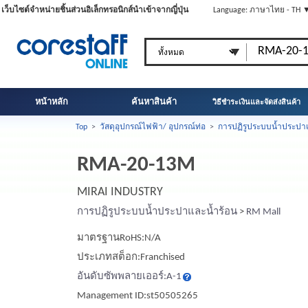
เว็บไซต์จำหน่ายชิ้นส่วนอิเล็กทรอนิกส์นำเข้าจากญี่ปุ่น
Language: ภาษาไทย - TH 
หน้าหลัก
ค้นหาสินค้า
วิธีชำระเงินและจัดส่งสินค้า
Top
>
วัสดุอุปกรณ์ไฟฟ้า/ อุปกรณ์ท่อ
>
การปฏิรูประบบน้ำประปา
RMA-20-13M
MIRAI INDUSTRY
การปฏิรูประบบน้ำประปาและน้ำร้อน
>
RM Mall
มาตรฐานRoHS:N/A
ประเภทสต็อก:Franchised
อันดับซัพพลายเออร์:A-1
Management ID:st50505265