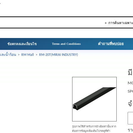
▼
＋ การค้นหาเฉพา
คำถามที่พบบ่อย
ข้อตกลงและเงื่อนไข
Terms and Conditions
และน้ำร้อน
>
RM Mall
>
RM-20T(MIRAI INDUSTRY)
ม
MO
SP
จ
รูปภาพใช้สำหรับการอ้างอิงเท่านั้น หาก
รา
ต้องการข้อมูลเพิ่มเติมโปรดดูที่คำ