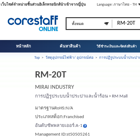
เว็บไซต์จำหน่ายชิ้นส่วนอิเล็กทรอนิกส์นำเข้าจากญี่ปุ่น
Language: ภาษาไทย - TH 
หน้าหลัก
ค้นหาสินค้า
วิธีชำระเงินและจัดส่งสินค้า
Top
>
วัสดุอุปกรณ์ไฟฟ้า/ อุปกรณ์ท่อ
>
การปฏิรูประบบน้ำประปา
RM-20T
MIRAI INDUSTRY
การปฏิรูประบบน้ำประปาและน้ำร้อน
>
RM Mall
มาตรฐานRoHS:N/A
ประเภทสต็อก:Franchised
อันดับซัพพลายเออร์:A-1
Management ID:st50505261