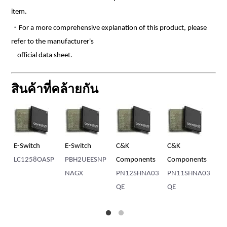
item.
・For a more comprehensive explanation of this product, please
refer to the manufacturer's
official data sheet.
สินค้าที่คล้ายกัน
E-Switch
E-Switch
C&K
C&K
C&
LC1258OASP
PBH2UEESNP
Components
Components
Co
NAGX
PN12SHNA03
PN11SHNA03
PN
QE
QE
QE