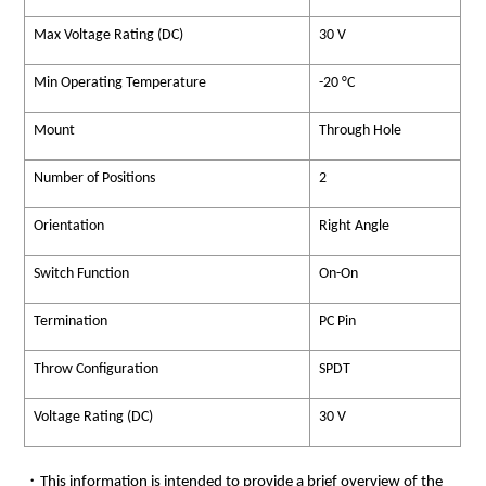
Max Voltage Rating (DC)
30 V
Min Operating Temperature
-20 °C
Mount
Through Hole
Number of Positions
2
Orientation
Right Angle
Switch Function
On-On
Termination
PC Pin
Throw Configuration
SPDT
Voltage Rating (DC)
30 V
・This information is intended to provide a brief overview of the