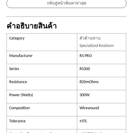
คำอธิบายสินค้า
Category
ตัวต้านทาน
Specialized Resistors
Manufacturer
RS PRO
Series
RS300
Resistance
820mOhms
Power (Watts)
300W
Composition
Wirewound
Tolerance
±5%