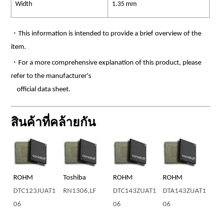
Width
1.35 mm
・This information is intended to provide a brief overview of the
item.
・For a more comprehensive explanation of this product, please
refer to the manufacturer's
official data sheet.
สินค้าที่คล้ายกัน
HM
Toshiba
ROHM
ROHM
Nexperia
123JUAT1
RN1306,LF
DTC143ZUAT1
DTA143ZUAT1
PDTA143ZE
06
06
5