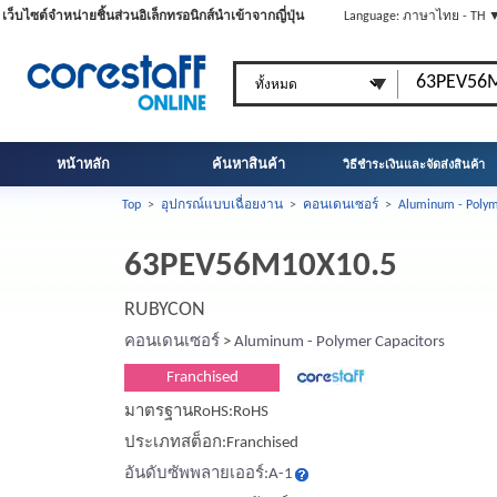
เว็บไซต์จำหน่ายชิ้นส่วนอิเล็กทรอนิกส์นำเข้าจากญี่ปุ่น
Language: ภาษาไทย - TH 
หน้าหลัก
ค้นหาสินค้า
วิธีชำระเงินและจัดส่งสินค้า
Top
>
อุปกรณ์แบบเฉื่อยงาน
>
คอนเดนเซอร์
>
Aluminum - Polym
63PEV56M10X10.5
RUBYCON
คอนเดนเซอร์
>
Aluminum - Polymer Capacitors
Franchised
มาตรฐานRoHS:RoHS
ประเภทสต็อก:Franchised
อันดับซัพพลายเออร์:A-1