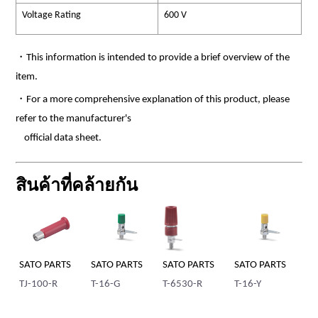
Voltage Rating
600 V
・This information is intended to provide a brief overview of the
item.
・For a more comprehensive explanation of this product, please
refer to the manufacturer's
official data sheet.
สินค้าที่คล้ายกัน
SATO PARTS
SATO PARTS
SATO PARTS
SATO PARTS
SA
TJ-100-R
T-16-G
T-6530-R
T-16-Y
T-