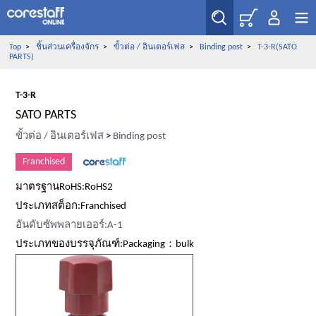
Top
>
ชิ้นส่วนเครื่องจักร
>
ขั้วต่อ / อินเตอร์เฟส
>
Binding post
>
T-3-R(SATO
PARTS)
T-3-R
SATO PARTS
ขั้วต่อ / อินเตอร์เฟส
>
Binding post
Franchised
มาตรฐานRoHS:RoHS2
ประเภทสต็อก:Franchised
อันดับซัพพลายเออร์:A-1
ประเภทของบรรจุภัณฑ์:Packaging：bulk