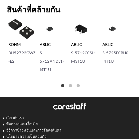
สินค้าที่คล้ายกัน
ROHM
ABLIC
ABLIC
ABLIC
AB
BU52792GWZ
S-
S-5712CCSL1-
S-5725ECBH0-
S-
-E2
5712ANDL1-
M3T1U
I4T1U
I4
I4T1U
เกี่ยวกับเรา
ข้อตกลงและเงื่อนไข
วิธีการชำระเงินและการจัดส่งสินค้า
นโยบายความเป็นส่วนตัว