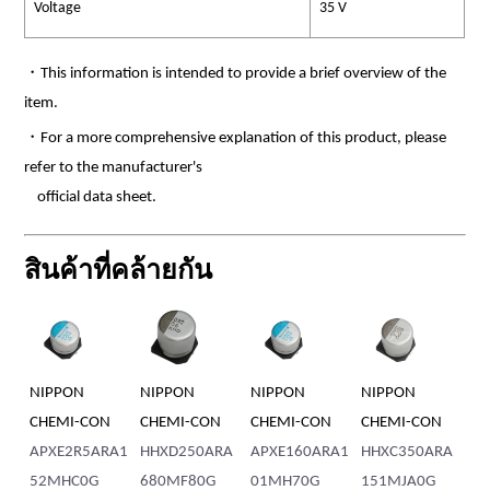
Voltage
35 V
・This information is intended to provide a brief overview of the
item.
・For a more comprehensive explanation of this product, please
refer to the manufacturer's
official data sheet.
สินค้าที่คล้ายกัน
ON
NIPPON
NIPPON
NIPPON
NIPPON
I-CON
CHEMI-CON
CHEMI-CON
CHEMI-CON
CHEMI-CON
2R5ARA1
HHXD250ARA
APXE160ARA1
HHXC350ARA
APXE2R5ARA
C0G
680MF80G
01MH70G
151MJA0G
21MH80G