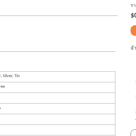
รา
$
จ
 Silver, Tin
ree
A