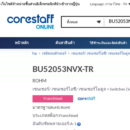
เว็บไซต์จำหน่ายชิ้นส่วนอิเล็กทรอนิกส์นำเข้าจากญี่ปุ่น
Language: ภาษาไทย - TH 
หน้าหลัก
ค้นหาสินค้า
วิธีชำระเงินและจัดส่งสินค้า
Top
>
เซมิคอนดักเตอร์
>
เซนเซอร์/ เซนเซอร์ไอซี/ เซนเซอร์โมดูล
BU52053NVX-TR
ROHM
เซนเซอร์/ เซนเซอร์ไอซี/ เซนเซอร์โมดูล
>
Switches (S
Franchised
มาตรฐานRoHS:RoHS
ประเภทสต็อก:Franchised
อันดับซัพพลายเออร์:A-1