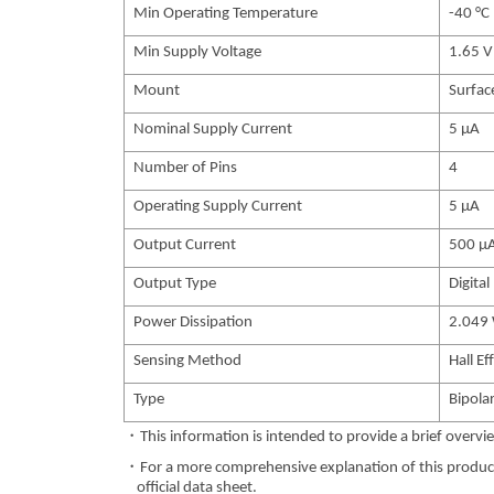
Min Operating Temperature
-40 °C
Min Supply Voltage
1.65 V
Mount
Surfa
Nominal Supply Current
5 µA
Number of Pins
4
Operating Supply Current
5 µA
Output Current
500 µ
Output Type
Digital
Power Dissipation
2.049
Sensing Method
Hall Ef
Type
Bipola
・This information is intended to provide a brief overvie
・For a more comprehensive explanation of this product,
official data sheet.