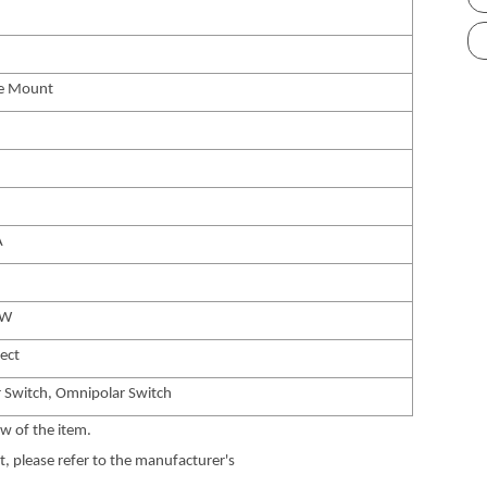
ce Mount
A
 W
fect
r Switch, Omnipolar Switch
w of the item.
 please refer to the manufacturer's