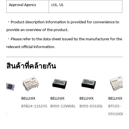
Approval Agency
cUL, UL
・Product description information is provided for convenience to
provide an overview of the product.
・Please refer to the data sheet issued by the manufacturer for the
relevant official information.
สินค้าที่คล้ายกัน
BELLNIX
BELLNIX
BELLNIX
BELLNIX
BE
BTB24-12S25S
BY05-12W06L
BY05-05S30L
BTC05-
BT
05S100D
05