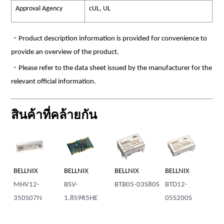
Approval Agency
cUL, UL
・Product description information is provided for convenience to
provide an overview of the product.
・Please refer to the data sheet issued by the manufacturer for the
relevant official information.
สินค้าที่คล้ายกัน
BELLNIX
BELLNIX
BELLNIX
BELLNIX
BE
MHV12-
BSV-
BTB05-03S80S
BTD12-
BT
350S07N
1.8S9R5HE
05S200S
12