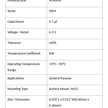
Manufacturer
MURATA
Series
GRM
Capacitance
4.7 μF
Voltage - Rated
6.3 V
Tolerance
±20%
Temperature Coefficient
X5R
Operating Temperature
-55°C ~ 85°C
Range
Applications
General Purpose
Mounting Type
Surface Mount, MLCC
Size / Dimension
0.024"L x 0.012"W(0.60mm x
0.30mm)