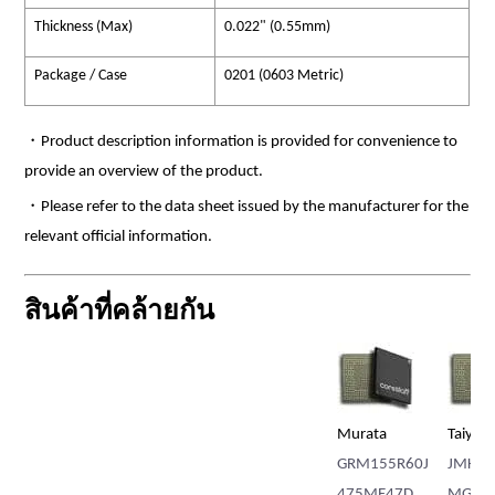
Thickness (Max)
0.022" (0.55mm)
Package / Case
0201 (0603 Metric)
・Product description information is provided for convenience to
provide an overview of the product.
・Please refer to the data sheet issued by the manufacturer for the
relevant official information.
สินค้าที่คล้ายกัน
Murata
Taiyo Yuden
Murata
Y
GRM155R60J
JMK212BJ475
GRM155R60J
C
475ME47D
MG-T
475ME87D
R