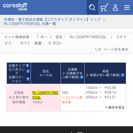
半導体・電子部品の通販【コアスタッフ オンライン】トップ
>
RL1206FR7W0R33L 在庫一覧
ヒット検索結果：
1
件～ / 型名：
RL1206FR7W0R33L
/ ステイ
タス：
すべて
数量：
0
PCS~
1/0 ページ目を表示
在庫タイプ
仕入先ラン
在庫数
型名
単価
ク
[
在庫数が多
メーカ名
[
単価が安い順で検索
]
在庫ロケー
い順で検索
]
ション
100pcs ～ ¥42.98
200pcs ～ ¥28.73
正規品
RL1206FR-7W0
580
500pcs ～ ¥23.51
A-2 取り寄せ
R33L
リアルタイム更
海外情報
YAGEO
新在庫
続きを見る