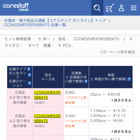
半導体・電子部品の通販【コアスタッフ オンライン】トップ
>
CC0402MRX5R5BB475 在庫一覧
ヒット検索結果：
5
件～ / 型名：
CC0402MRX5R5BB475
/ ス
テイタス：
すべて
数量：
0
PCS~
1/0 ページ目を表示
在庫タイプ
仕入先ラン
在庫数
型名
単価
ク
[
在庫数が多
メーカ名
[
単価が安い順で検索
]
在庫ロケー
い順で検索
]
ション
正規品
CC0402MRX5R
8,862
25pcs ～ ¥39.08
A-2 取り寄せ
5BB475
リアルタイム更
続きを見る
海外情報
YAGEO
新在庫
1,194pcs ～ ¥15.76
2,500pcs ～ ¥12.13
正規品
CC0402MRX5R
9,400
5,000pcs ～ ¥9.93
A-2 取り寄せ
5BB475
リアルタイム更
海外情報
YAGEO
新在庫
続きを見る
569pcs ～ ¥11.5