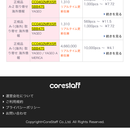
正規品
CC0402MRX5R
1,310
1,000pcs ～ ¥7.72
A-2 取り寄せ
5BB475
リアルタイム更
海外情報
YAGEO
新在庫
続きを見る
569pcs ～ ¥11.5
正規品
CC0402MRX5R
1,310
1,000pcs ～ ¥7.72
A-1(海外) 取
5BB475
リアルタイム更
り寄せ
海外情
YAGEO
新在庫
報
続きを見る
正規品
CC0402MRX5R
4,660,000
10,000pcs ～ ¥4.1
A-1(海外) 取
5BB475
リアルタイム更
り寄せ
海外情
YAGEO / YAGEO A
続きを見る
新在庫
報
MERICA
運営会社について
ご利用規約
プライバシーポリシー
お問い合わせ
Copyright©CoreStaff Co.,Ltd. All Rights Reserved.