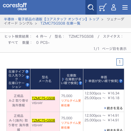
半導体・電子部品の通販【コアスタッフ オンライン】トップ
> ツェナーダ
イオード シングル >
TZMC75GS08 在庫一覧
ヒット検索結果：
4
件～ / 型名：
TZMC75GS08
/ ステイタス：
すべて
数量：
0
PCS~
1/1 ページ目を表示
1
在庫タイプ
仕入先ラン
在庫数
型名
単価
ク
[
在庫数が多
メーカ名
[
単価が安い順で検索
]
在庫ロケー
い順で検索
]
ション
12,500pcs ～ ¥16.34
正規品
75,000
25,000pcs ～ ¥16.18
TZMC75-GS08
A-2 取り寄せ
リアルタイム更
VISHAY
海外情報
新在庫
続きを見る
12,500pcs ～ ¥14.91
正規品
75,000
25,000pcs ～ ¥14.91
A-1(海外) 取
TZMC75-GS08
リアルタイム更
り寄せ
海外情
VISHAY
新在庫
報
続きを見る