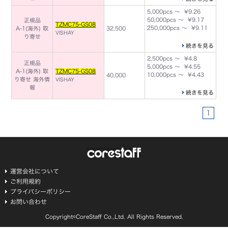
5,000pcs ～ ¥9.26
50,000pcs ～ ¥9.17
正規品
TZMC75-GS08
250,000pcs ～ ¥9.11
A-1(海外) 取
32,500
VISHAY
り寄せ
続きを見る
2,500pcs ～ ¥4.8
正規品
5,000pcs ～ ¥4.55
A-1(海外) 取
TZMC75-GS08
10,000pcs ～ ¥4.43
40,000
り寄せ
海外情
VISHAY
報
続きを見る
1
運営会社について
ご利用規約
プライバシーポリシー
お問い合わせ
Copyright©CoreStaff Co.,Ltd. All Rights Reserved.