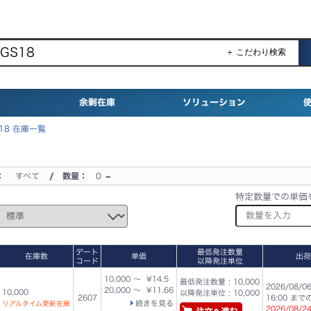
＋ こだわり検索
余剰在庫
ソリューション
S18 在庫一覧
：
すべて
/ 数量：
0
~
特定数量での単価
デート
最低発注数量
在庫数
単価
出荷
コード
以降発注単位
10,000 ～ ¥14.5
最低発注数量 : 10,000
2026/08/0
20,000 ～ ¥11.66
10,000
以降発注単位 : 10,000
2607
16:00 ま
続きを見る
リアルタイム更新在庫
2026/08/2