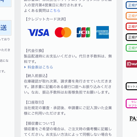
入の翌月第4営業日に発行されます。
正規
よくある質問は
こちら
正規
【クレジットカード決済】
正規
正規
しており
正規
いただき
【代金引換】
製品配達時にお支払いください。代引き手数料は、無
送にな
料です。
料金表はこちら
ます。
【納入前振込】
在庫確認が取れ次第、請求書を発行させていただきま
す。請求書に記載のある銀行口座へお振り込みくださ
セット
い。なお、振込手数料はお客様負担でお願いします。
【口座取引】
セレ
サプラ
当社規定の審査・承認後、申請書にご記入頂いた企業
様にご利用いただけます。
【領収書について】
領収書をご希望の場合は、ご注文時の備考欄に記載し
てください。お支払い方法によって同梱しない場合も