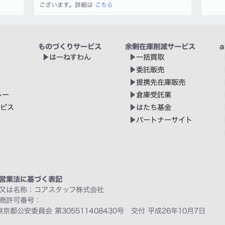
ございます。詳細は
こちら
ものづくりサービス
余剰在庫削減サービス
a
はーねすわん
一括買取
委託販売
提携先在庫販売
レー
倉庫受託業
ービス
はたち基金
パートナーサイト
営業法に基づく表記
又は名称：コアスタッフ株式会社
商許可番号：
東京都公安委員会 第305511408430号 交付 平成26年10月7日