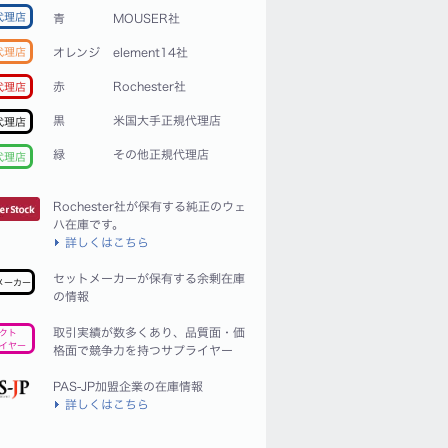
代理店
青
MOUSER社
代理店
オレンジ
element14社
赤
Rochester社
代理店
黒
米国大手正規代理店
代理店
緑
その他正規代理店
代理店
Rochester社が保有する純正のウェ
ハ在庫です。
詳しくはこちら
セットメーカーが保有する余剰在庫
メーカー
の情報
取引実績が数多くあり、品質面・価
クト
イヤー
格面で競争力を持つサプライヤー
PAS-JP加盟企業の在庫情報
詳しくはこちら