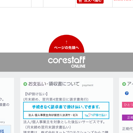
↑
ページの先頭へ
【NP掛け払い】
ク。
(月末締め、翌月第4営業日に請求書発行)
積書の
ひと
正
法人/個人事業主を対象とした後払いサービスです。
（月末締め翌月末請求書払い）
正規代
請求書は、株式会社ネットプロテクションズからご購