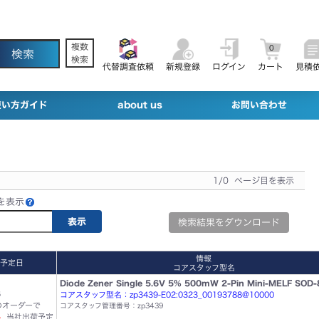
複数
0
検索
代替調査依頼
新規登録
ログイン
カート
見積
使い方ガイド
about us
お問い合わせ
1/0 ページ目を表示
を表示
検索結果をダウンロード
情報
予定日
コアスタッフ型名
Diode Zener Single 5.6V 5% 500mW 2-Pin Mini-MELF SOD-
6
コアスタッフ型名：zp3439-E02:0323_00193788@10000
でのオーダーで
コアスタッフ管理番号：zp3439
4
当社出荷予定