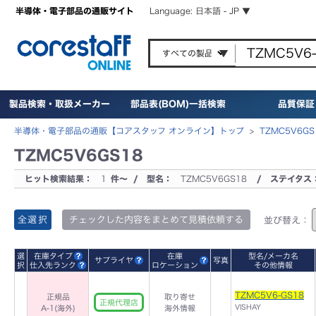
半導体・電子部品の通販サイト
Language: 日本語 - JP ▼
製品検索・取扱メーカー
部品表(BOM)一括検索
品質保証
半導体・電子部品の通販【コアスタッフ オンライン】トップ
>
TZMC5V6G
TZMC5V6GS18
ヒット検索結果：
1
件～ / 型名：
TZMC5V6GS18
/ ステイタス
全選択
チェックした内容をまとめて見積依頼する
並び替え：
選
在庫タイプ
在庫
型名/メーカ名
サプライヤ
写真
択
仕入先ランク
ロケーション
その他情報
TZMC5V6-GS18
正規品
取り寄せ
正規代理店
VISHAY
A-1(海外)
海外情報