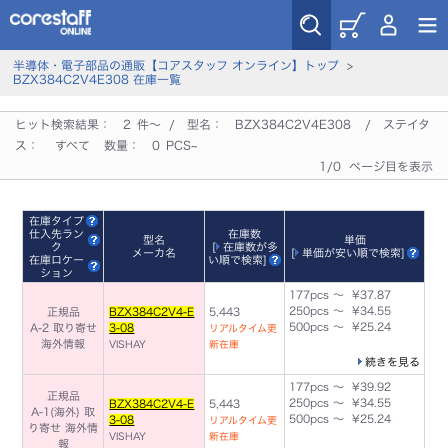
半導体・電子部品の通販【コアスタッフ オンライン】トップ
>
BZX384C2V4E308 在庫一覧
ヒット検索結果：
2
件～ / 型名：
BZX384C2V4E308
/ ステイタ
ス：
すべて
数量：
0
PCS~
1/0 ページ目を表示
在庫タイプ
仕入先ラン
在庫数
型名
単価
ク
[
在庫数が多
メーカ名
[
単価が安い順で検索
]
在庫ロケー
い順で検索
]
ション
177pcs ～ ¥37.87
250pcs ～ ¥34.55
正規品
BZX384C2V4-E
5,443
500pcs ～ ¥25.24
A-2 取り寄せ
3-08
リアルタイム更
海外情報
VISHAY
新在庫
続きを見る
177pcs ～ ¥39.92
正規品
250pcs ～ ¥34.55
BZX384C2V4-E
5,443
A-1(海外) 取
500pcs ～ ¥25.24
3-08
リアルタイム更
り寄せ
海外情
VISHAY
新在庫
報