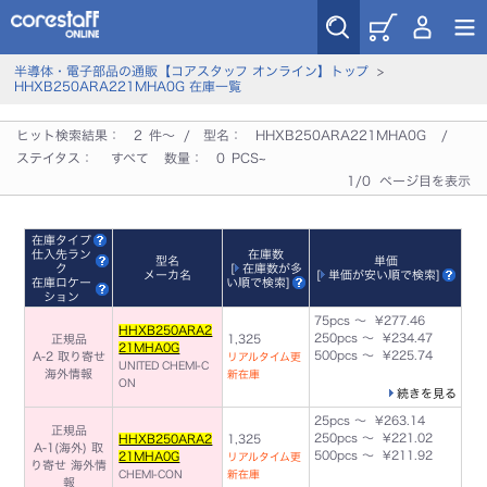
半導体・電子部品の通販【コアスタッフ オンライン】トップ
>
HHXB250ARA221MHA0G 在庫一覧
ヒット検索結果：
2
件～ / 型名：
HHXB250ARA221MHA0G
/
ステイタス：
すべて
数量：
0
PCS~
1/0 ページ目を表示
在庫タイプ
仕入先ラン
在庫数
型名
単価
ク
[
在庫数が多
メーカ名
[
単価が安い順で検索
]
在庫ロケー
い順で検索
]
ション
75pcs ～ ¥277.46
HHXB250ARA2
250pcs ～ ¥234.47
正規品
1,325
21MHA0G
500pcs ～ ¥225.74
A-2 取り寄せ
リアルタイム更
UNITED CHEMI-C
海外情報
新在庫
ON
続きを見る
25pcs ～ ¥263.14
正規品
250pcs ～ ¥221.02
HHXB250ARA2
1,325
A-1(海外) 取
500pcs ～ ¥211.92
21MHA0G
リアルタイム更
り寄せ
海外情
CHEMI-CON
新在庫
報