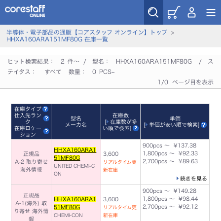
半導体・電子部品の通販【コアスタッフ オンライン】トップ
>
HHXA160ARA151MF80G 在庫一覧
ヒット検索結果：
2
件～ / 型名：
HHXA160ARA151MF80G
/ ス
テイタス：
すべて
数量：
0
PCS~
1/0 ページ目を表示
在庫タイプ
仕入先ラン
在庫数
型名
単価
ク
[
在庫数が多
メーカ名
[
単価が安い順で検索
]
在庫ロケー
い順で検索
]
ション
900pcs ～ ¥137.38
HHXA160ARA1
1,800pcs ～ ¥92.33
正規品
3,600
51MF80G
2,700pcs ～ ¥89.63
A-2 取り寄せ
リアルタイム更
UNITED CHEMI-C
海外情報
新在庫
ON
続きを見る
900pcs ～ ¥149.28
正規品
1,800pcs ～ ¥98.44
HHXA160ARA1
3,600
A-1(海外) 取
2,700pcs ～ ¥92.12
51MF80G
リアルタイム更
り寄せ
海外情
CHEMI-CON
新在庫
報