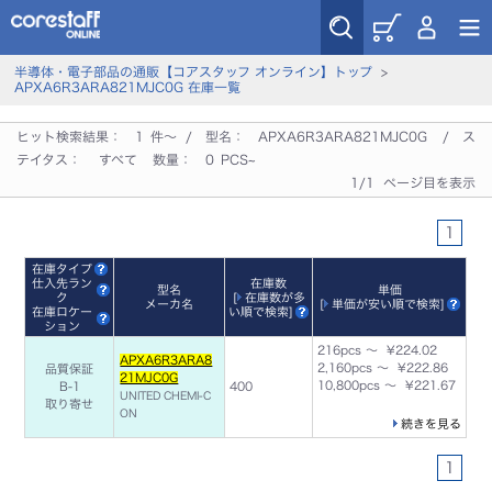
半導体・電子部品の通販【コアスタッフ オンライン】トップ
>
APXA6R3ARA821MJC0G 在庫一覧
ヒット検索結果：
1
件～ / 型名：
APXA6R3ARA821MJC0G
/ ス
テイタス：
すべて
数量：
0
PCS~
1/1 ページ目を表示
1
在庫タイプ
仕入先ラン
在庫数
型名
単価
ク
[
在庫数が多
メーカ名
[
単価が安い順で検索
]
在庫ロケー
い順で検索
]
ション
216pcs ～ ¥224.02
APXA6R3ARA8
2,160pcs ～ ¥222.86
品質保証
21MJC0G
10,800pcs ～ ¥221.67
B-1
400
UNITED CHEMI-C
取り寄せ
ON
続きを見る
1