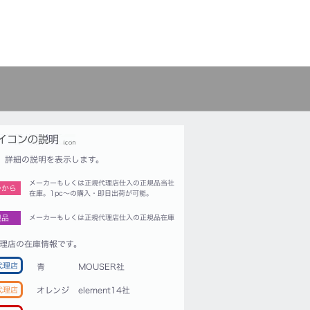
詳細の説明を表示します。
メーカーもしくは正規代理店仕入の正規品当社
つから
在庫。1pc〜の購入・即日出荷が可能。
規品
メーカーもしくは正規代理店仕入の正規品在庫
理店の在庫情報です。
代理店
青
MOUSER社
代理店
オレンジ
element14社