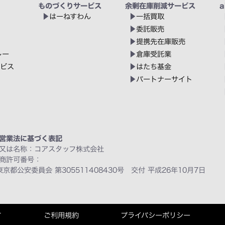
ものづくりサービス
余剰在庫削減サービス
a
はーねすわん
一括買取
委託販売
提携先在庫販売
レー
倉庫受託業
ービス
はたち基金
パートナーサイト
営業法に基づく表記
又は名称：コアスタッフ株式会社
商許可番号：
東京都公安委員会 第305511408430号 交付 平成26年10月7日
て
ご利用規約
プライバシーポリシー