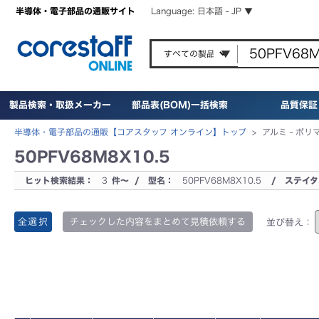
半導体・電子部品の通販サイト
Language: 日本語 - JP ▼
製品検索・取扱メーカー
部品表(BOM)一括検索
品質保証
半導体・電子部品の通販【コアスタッフ オンライン】トップ
>
アルミ - ポ
50PFV68M8X10.5
ヒット検索結果：
3
件～ / 型名：
50PFV68M8X10.5
/ ステイ
全選択
チェックした内容をまとめて見積依頼する
並び替え：