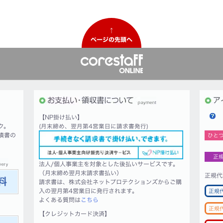
↑
ページの先頭へ
【NP掛け払い】
ク。
(月末締め、翌月第4営業日に請求書発行)
積書の
ひと
正
法人/個人事業主を対象とした後払いサービスです。
（月末締め翌月末請求書払い）
正規代
請求書は、株式会社ネットプロテクションズからご購
入の翌月第4営業日に発行されます。
正規
よくある質問は
こちら
正規
【クレジットカード決済】