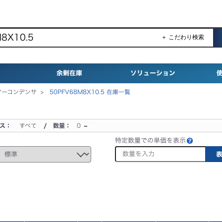
＋ こだわり検索
余剰在庫
ソリューション
リマーコンデンサ >
50PFV68M8X10.5 在庫一覧
タス：
すべて
/ 数量：
0
~
特定数量での単価を表示