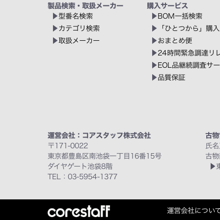
製品検索・取扱メーカー
購入サービス
型番名検索
BOM一括検索
カテゴリ検索
「ひとつから」購入
取扱メーカー
おまとめ便
24時間緊急調達リ
EOL品継続調査サ
品質保証
運営会社：コアスタッフ株式会社
古物
〒171-0022
氏名
東京都豊島区南池袋一丁目16番15号
古物
ダイヤゲート池袋8階
TEL：03-5954-1377
運営会社につい