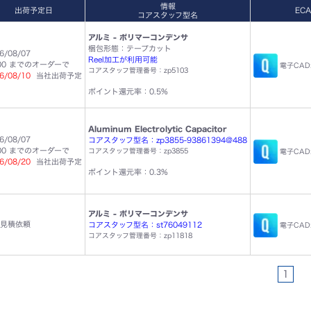
情報
出荷予定日
EC
コアスタッフ型名
アルミ - ポリマーコンデンサ
梱包形態：テープカット
6/08/07
Reel加工が利用可能
:00 までのオーダーで
電子CAD
コアスタッフ管理番号：zp5103
6/08/10
当社出荷予定
ポイント還元率：0.5%
Aluminum Electrolytic Capacitor
6/08/07
コアスタッフ型名：zp3855-93861394@488
:00 までのオーダーで
コアスタッフ管理番号：zp3855
電子CAD
6/08/20
当社出荷予定
ポイント還元率：0.3%
アルミ - ポリマーコンデンサ
見積依頼
コアスタッフ型名：st76049112
電子CAD
コアスタッフ管理番号：zp11818
1