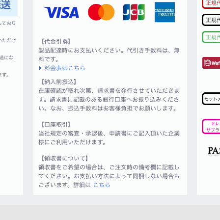
正規
正規
しており
正規
いただき
【代金引換】
製品配達時にお支払いください。代引き手数料は、無
送にな
料です。
料金表はこちら
ます。
【納入前振込】
在庫確認が取れ次第、請求書を発行させていただきま
す。請求書に記載のある銀行口座へお振り込みくださ
セット
い。なお、振込手数料はお客様負担でお願いします。
【口座取引】
セレ
サプラ
当社規定の審査・承認後、申請書にご記入頂いた企業
様にご利用いただけます。
【領収書について】
領収書をご希望の場合は、ご注文時の備考欄に記載し
てください。お支払い方法によって同梱しない場合も
ございます。詳細は
こちら