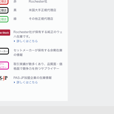
赤
Rochester社
代理店
黒
米国大手正規代理店
代理店
緑
その他正規代理店
代理店
Rochester社が保有する純正のウェ
ハ在庫です。
詳しくはこちら
セットメーカーが保有する余剰在庫
メーカー
の情報
取引実績が数多くあり、品質面・価
クト
イヤー
格面で競争力を持つサプライヤー
PAS-JP加盟企業の在庫情報
詳しくはこちら