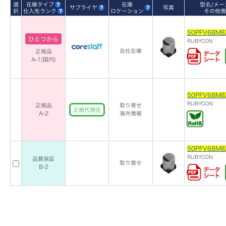
選
在庫タイプ
在庫
型名/メー
サプライヤ
写真
択
仕入先ランク
ロケーション
その他情
50PFV68M8
ひとつから
RUBYCON
自社在庫
正規品
A-1(国内)
50PFV68M8
RUBYCON
正規品
取り寄せ
正規代理店
A-2
海外情報
50PFV68M8
RUBYCON
品質保証
取り寄せ
B-2