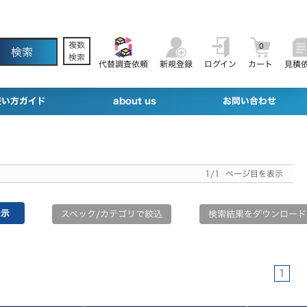
複数
0
検索
代替調査依頼
新規登録
ログイン
カート
見積
使い方ガイド
about us
お問い合わせ
1/1 ページ目を表示
スペック/カテゴリで絞込
検索結果をダウンロード
1