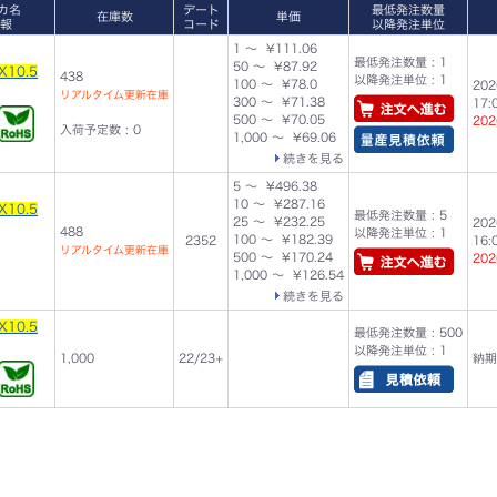
カ名
デート
最低発注数量
在庫数
単価
報
コード
以降発注単位
1 ～ ¥111.06
最低発注数量 : 1
50 ～ ¥87.92
X10.5
438
以降発注単位 : 1
100 ～ ¥78.0
202
リアルタイム更新在庫
300 ～ ¥71.38
17
500 ～ ¥70.05
202
入荷予定数 : 0
1,000 ～ ¥69.06
続きを見る
5 ～ ¥496.38
10 ～ ¥287.16
X10.5
最低発注数量 : 5
25 ～ ¥232.25
202
488
以降発注単位 : 1
100 ～ ¥182.39
2352
16
リアルタイム更新在庫
500 ～ ¥170.24
202
1,000 ～ ¥126.54
続きを見る
X10.5
最低発注数量 : 500
以降発注単位 : 1
1,000
22/23+
納期