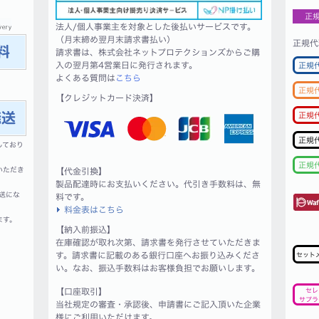
正
法人/個人事業主を対象とした後払いサービスです。
（月末締め翌月末請求書払い）
正規代
請求書は、株式会社ネットプロテクションズからご購
入の翌月第4営業日に発行されます。
正規
よくある質問は
こちら
正規
【クレジットカード決済】
正規
正規
しており
正規
いただき
【代金引換】
製品配達時にお支払いください。代引き手数料は、無
送にな
料です。
料金表はこちら
ます。
【納入前振込】
在庫確認が取れ次第、請求書を発行させていただきま
す。請求書に記載のある銀行口座へお振り込みくださ
セット
い。なお、振込手数料はお客様負担でお願いします。
【口座取引】
セレ
サプラ
当社規定の審査・承認後、申請書にご記入頂いた企業
様にご利用いただけます。