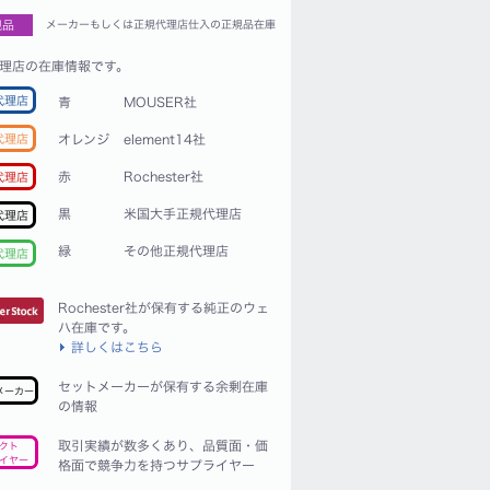
規品
メーカーもしくは正規代理店仕入の正規品在庫
理店の在庫情報です。
代理店
青
MOUSER社
代理店
オレンジ
element14社
赤
Rochester社
代理店
黒
米国大手正規代理店
代理店
緑
その他正規代理店
代理店
Rochester社が保有する純正のウェ
ハ在庫です。
詳しくはこちら
セットメーカーが保有する余剰在庫
メーカー
の情報
取引実績が数多くあり、品質面・価
クト
イヤー
格面で競争力を持つサプライヤー