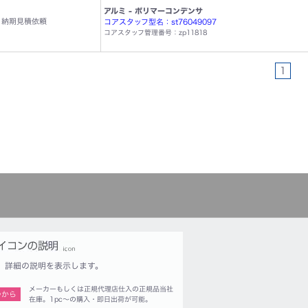
アルミ - ポリマーコンデンサ
納期見積依頼
コアスタッフ型名：st76049097
コアスタッフ管理番号：zp11818
1
詳細の説明を表示します。
メーカーもしくは正規代理店仕入の正規品当社
つから
在庫。1pc〜の購入・即日出荷が可能。