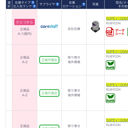
選
在庫タイプ
在庫
型名/メ
サプライヤ
写真
択
仕入先ランク
ロケーション
その他
50PEV100M
ひとつから
RUBYCON
自社在庫
正規品
A-1(国内)
50PEV100M
RUBYCON
正規品
取り寄せ
正規代理店
A-2
海外情報
50PEV100M
RUBYCON
正規品
取り寄せ
正規代理店
A-2
海外情報
50PEV100M
RUBYCON
正規品
取り寄せ