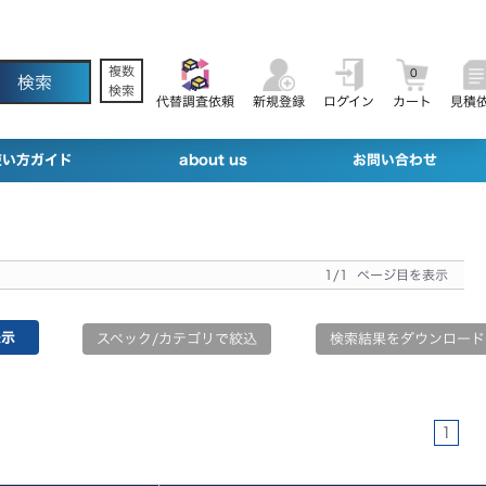
複数
0
検索
代替調査依頼
新規登録
ログイン
カート
見積
使い方ガイド
about us
お問い合わせ
1/1 ページ目を表示
スペック/カテゴリで絞込
検索結果をダウンロード
1