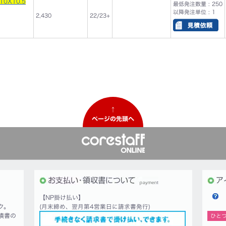
10X10.5
最低発注数量 : 250
以降発注単位 : 1
2,430
22/23+
↑
ページの先頭へ
【NP掛け払い】
ク。
(月末締め、翌月第4営業日に請求書発行)
積書の
ひと