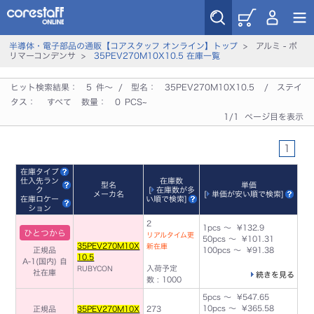
半導体・電子部品の通販【コアスタッフ オンライン】トップ
> アルミ - ポ
リマーコンデンサ >
35PEV270M10X10.5 在庫一覧
ヒット検索結果：
5
件～ / 型名：
35PEV270M10X10.5
/ ステイ
タス：
すべて
数量：
0
PCS~
1/1 ページ目を表示
1
在庫タイプ
仕入先ラン
在庫数
型名
単価
ク
[
在庫数が多
メーカ名
[
単価が安い順で検索
]
在庫ロケー
い順で検索
]
ション
2
1pcs ～ ¥132.9
ひとつから
リアルタイム更
50pcs ～ ¥101.31
35PEV270M10X
新在庫
正規品
100pcs ～ ¥91.38
10.5
A-1(国内)
自
入荷予定
RUBYCON
社在庫
続きを見る
数 : 1000
5pcs ～ ¥547.65
10pcs ～ ¥365.58
正規品
35PEV270M10X
273