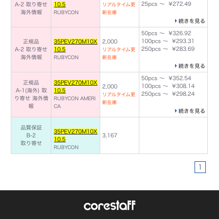
25pcs ～ ¥272.49
A-2 取り寄せ
10.5
リアルタイム更
海外情報
RUBYCON
新在庫
続きを見る
50pcs ～ ¥326.92
100pcs ～ ¥293.31
正規品
35PEV270M10X
2,000
250pcs ～ ¥283.69
A-2 取り寄せ
10.5
リアルタイム更
海外情報
RUBYCON
新在庫
続きを見る
50pcs ～ ¥352.54
正規品
35PEV270M10X
100pcs ～ ¥308.14
2,000
A-1(海外) 取
10.5
250pcs ～ ¥298.24
リアルタイム更
り寄せ
海外情
RUBYCON AMERI
新在庫
報
CA
続きを見る
品質保証
35PEV270M10X
B-2
3,167
10.5
取り寄せ
RUBYCON
1