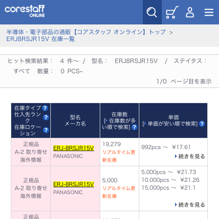
半導体・電子部品の通販【コアスタッフ オンライン】トップ
>
ERJ8RSJR15V 在庫一覧
ヒット検索結果：
4
件～ / 型名：
ERJ8RSJR15V
/ ステイタス：
すべて
数量：
0
PCS~
1/0 ページ目を表示
在庫タイプ
仕入先ラン
在庫数
型名
単価
ク
[
在庫数が多
メーカ名
[
単価が安い順で検索
]
在庫ロケー
い順で検索
]
ション
正規品
19,279
992pcs ～ ¥17.61
ERJ-8RSJR15V
A-2 取り寄せ
リアルタイム更
PANASONIC
続きを見る
海外情報
新在庫
5,000pcs ～ ¥21.73
10,000pcs ～ ¥21.26
正規品
5,000
ERJ-8RSJR15V
15,000pcs ～ ¥21.1
A-2 取り寄せ
リアルタイム更
PANASONIC
海外情報
新在庫
続きを見る
正規品