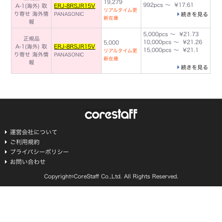
19,279
992pcs ～ ¥17.61
A-1(海外) 取
ERJ-8RSJR15V
リアルタイム更
り寄せ
海外情
PANASONIC
続きを見る
新在庫
報
5,000pcs ～ ¥21.73
正規品
10,000pcs ～ ¥21.26
5,000
A-1(海外) 取
ERJ-8RSJR15V
15,000pcs ～ ¥21.1
リアルタイム更
り寄せ
海外情
PANASONIC
新在庫
報
続きを見る
運営会社について
ご利用規約
プライバシーポリシー
お問い合わせ
Copyright©CoreStaff Co.,Ltd. All Rights Reserved.