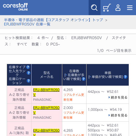
半導体・電子部品の通販【コアスタッフ オンライン】トップ
>
ERJ8BWFR050V 在庫一覧
ヒット検索結果：
4
件～ / 型名：
ERJ8BWFR050V
/ ステイタ
ス：
すべて
数量：
0
PCS~
1/0 ページ目を表示
在庫タイプ
仕入先ラン
在庫数
型名
単価
ク
[
在庫数が多
メーカ名
[
単価が安い順で検索
]
在庫ロケー
い順で検索
]
ション
正規品
ERJ-8BWFR050
4,265
442pcs ～ ¥52.61
A-2 取り寄せ
V
リアルタイム更
続きを見る
海外情報
PANASONIC
新在庫
正規品
ERJ-8BWFR050
2,000
1,000pcs ～ ¥54.19
A-2 取り寄せ
V
リアルタイム更
続きを見る
海外情報
PANASONIC
新在庫
442pcs ～ ¥52.61
正規品
500pcs ～ ¥50.87
ERJ-8BWFR050
4,265
A-1(海外) 取
1,000pcs ～ ¥49.45
V
リアルタイム更