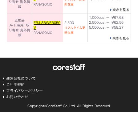
り寄せ
海外情
PANASONIC
新在庫
報
続きを見る
1,000pcs ～ ¥67.68
正規品
2,500pcs ～ ¥62.56
ERJ-8BWFR050
2,500
A-1(海外) 取
5,000pcs ～ ¥58.27
V
リアルタイム更
り寄せ
海外情
PANASONIC
新在庫
報
続きを見る
運営会社について
ご利用規約
プライバシーポリシー
お問い合わせ
Copyright©CoreStaff Co.,Ltd. All Rights Reserved.