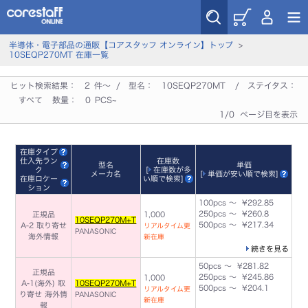
半導体・電子部品の通販【コアスタッフ オンライン】トップ
>
10SEQP270MT 在庫一覧
ヒット検索結果：
2
件～ / 型名：
10SEQP270MT
/ ステイタス：
すべて
数量：
0
PCS~
1/0 ページ目を表示
在庫タイプ
仕入先ラン
在庫数
型名
単価
ク
[
在庫数が多
メーカ名
[
単価が安い順で検索
]
在庫ロケー
い順で検索
]
ション
100pcs ～ ¥292.85
250pcs ～ ¥260.8
正規品
1,000
10SEQP270M+T
500pcs ～ ¥217.34
A-2 取り寄せ
リアルタイム更
PANASONIC
海外情報
新在庫
続きを見る
50pcs ～ ¥281.82
正規品
250pcs ～ ¥245.86
1,000
A-1(海外) 取
10SEQP270M+T
500pcs ～ ¥204.1
リアルタイム更
り寄せ
海外情
PANASONIC
新在庫
報