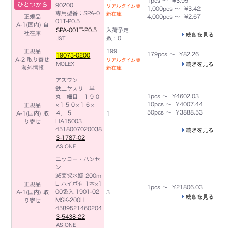
1pcs ～ ¥3.95
ひとつから
90200
リアルタイム更
1,000pcs ～ ¥3.42
専用型番：SPA-0
新在庫
正規品
4,000pcs ～ ¥2.67
01T-P0.5
A-1(国内)
自
SPA-001T-P0.5
入荷予定
社在庫
続きを見る
数 : 0
JST
正規品
199
179pcs ～ ¥82.26
19073-0200
A-2 取り寄せ
リアルタイム更
MOLEX
続きを見る
海外情報
新在庫
アズワン
鉄工ヤスリ 半
1pcs ～ ¥4602.03
丸 細目 １９０
10pcs ～ ¥4007.44
×１５０×１６×
正規品
50pcs ～ ¥3888.53
４．５
A-1(国内) 取
1
HA15003
り寄せ
4518007020038
続きを見る
3-1787-02
AS ONE
ニッコー・ハンセ
ン
滅菌採水瓶 200m
L ハイポ有 1本×1
正規品
1pcs ～ ¥21806.03
00袋入 1901-02
A-1(国内) 取
3
続きを見る
MSK-200H
り寄せ
4589521460204
3-5438-22
AS ONE