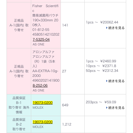
Fisher Scientifi
c
簡易滅菌用パウチ
190×330mm 20
正規品
1pcs ～ ¥20062.44
0枚入
A-1(国内) 取
141
続きを見る
01-812-55
り寄せ
4580514210202
7-5325-04
AS ONE
アロンアルファ
アロンアルファ
1pcs ～ ¥2460.99
（R）1袋（5本
10pcs ～ ¥2371.8
入）
正規品
50pcs ～ ¥2312.34
AA-EXTRA-10g-
A-1(国内) 取
27
2000
り寄せ
4960202141900
続きを見る
8-252-06
AS ONE
品質保証
203pcs ～ ¥59.09
B-1
19073-0200
649
取り寄せ
海外
MOLEX
続きを見る
情報
品質保証
19073-0200
B-2
1,212
MOLEX
取り寄せ