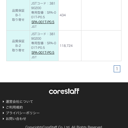
JSTコード：381
90200
品質保証
専用型番：SPA-0
B-1
434
01T-P0.5
取り寄せ
SPA-001T-P0.5
JST
JSTコード：381
90200
品質保証
専用型番：SPA-0
B-2
118,724
01T-P0.5
取り寄せ
SPA-001T-P0.5
JST
1
運営会社について
ご利用規約
プライバシーポリシー
お問い合わせ
Copyright©CoreStaff Co.,Ltd. All Rights Reserved.