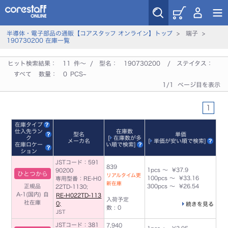
半導体・電子部品の通販【コアスタッフ オンライン】トップ
> 端子 >
190730200 在庫一覧
ヒット検索結果：
11
件～ / 型名：
190730200
/ ステイタス：
すべて
数量：
0
PCS~
1/1 ページ目を表示
1
在庫タイプ
仕入先ラン
在庫数
型名
単価
ク
[
在庫数が多
メーカ名
[
単価が安い順で検索
]
在庫ロケー
い順で検索
]
ション
JSTコード：591
839
1pcs ～ ¥37.9
90200
ひとつから
リアルタイム更
100pcs ～ ¥33.16
専用型番：RE-H0
新在庫
正規品
300pcs ～ ¥26.54
22TD-1130;
A-1(国内)
自
RE-H022TD-113
入荷予定
社在庫
0;
続きを見る
数 : 0
JST
JSTコード：381
7,940