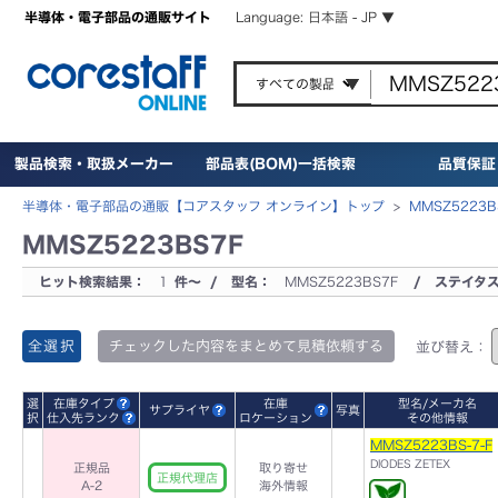
半導体・電子部品の通販サイト
Language: 日本語 - JP ▼
製品検索・取扱メーカー
部品表(BOM)一括検索
品質保証
半導体・電子部品の通販【コアスタッフ オンライン】トップ
>
MMSZ5223
MMSZ5223BS7F
ヒット検索結果：
1
件～ / 型名：
MMSZ5223BS7F
/ ステイタ
全選択
チェックした内容をまとめて見積依頼する
並び替え：
選
在庫タイプ
在庫
型名/メーカ名
サプライヤ
写真
択
仕入先ランク
ロケーション
その他情報
MMSZ5223BS-7-F
DIODES ZETEX
正規品
取り寄せ
正規代理店
A-2
海外情報