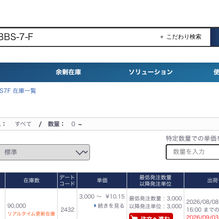
＋ こだわり検索
余剰在庫
ソリューション
BS7F 在庫一覧
ス：
すべて
/ 数量：
0
~
特定数量での単価
デート
最低発注数量
在庫数
単価
出荷
コード
以降発注単位
3,000 ～ ¥10.15
最低発注数量 : 3,000
2026/08/08
90,000
続きを見る
以降発注単位 : 3,000
2432
16:00 ま
リアルタイム更新在庫
2026/09/0