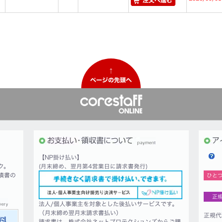
↑
ページの先頭へ
【NP掛け払い】
ク。
(月末締め、翌月第4営業日に請求書発行)
積書の
ひと
正
法人/個人事業主を対象とした後払いサービスです。
（月末締め翌月末請求書払い）
正規代
請求書は、株式会社ネットプロテクションズからご購