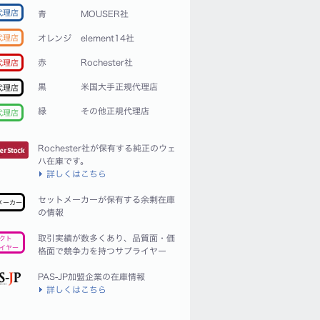
代理店
青
MOUSER社
代理店
オレンジ
element14社
赤
Rochester社
代理店
黒
米国大手正規代理店
代理店
緑
その他正規代理店
代理店
Rochester社が保有する純正のウェ
ハ在庫です。
詳しくはこちら
セットメーカーが保有する余剰在庫
メーカー
の情報
取引実績が数多くあり、品質面・価
クト
イヤー
格面で競争力を持つサプライヤー
PAS-JP加盟企業の在庫情報
詳しくはこちら