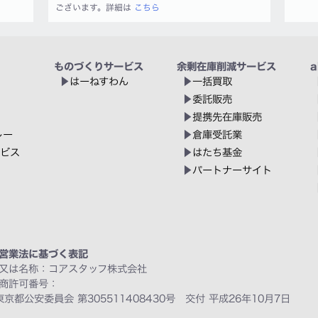
ございます。詳細は
こちら
ものづくりサービス
余剰在庫削減サービス
a
はーねすわん
一括買取
委託販売
提携先在庫販売
レー
倉庫受託業
ービス
はたち基金
パートナーサイト
営業法に基づく表記
又は名称：コアスタッフ株式会社
商許可番号：
東京都公安委員会 第305511408430号 交付 平成26年10月7日