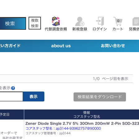
複数
0
検索
代替調査依頼
新規登録
ログイン
カート
見積
使い方ガイド
about us
お問い合わせ
1/0 ページ目を表示
を表示
検索結果をダウンロード
情報
予定日
コアスタッフ型名
Zener Diode Single 2.7V 5% 30Ohm 200mW 2-Pin SOD-323
コアスタッフ型名：zp3144-93962757@90000
でのオーダーで
コアスタッフ管理番号：zp3144
3
当社出荷予定