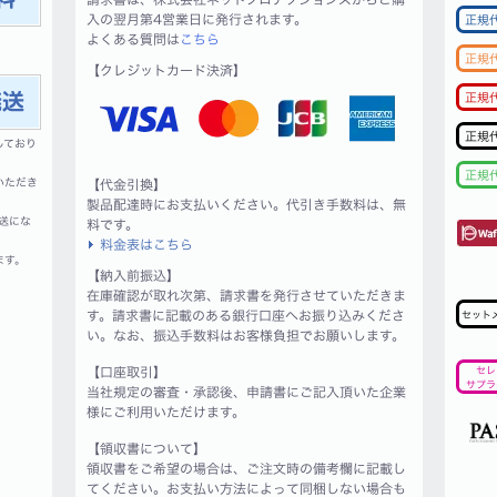
入の翌月第4営業日に発行されます。
正規
よくある質問は
こちら
正規
【クレジットカード決済】
正規
正規
しており
正規
いただき
【代金引換】
製品配達時にお支払いください。代引き手数料は、無
送にな
料です。
料金表はこちら
ます。
【納入前振込】
在庫確認が取れ次第、請求書を発行させていただきま
す。請求書に記載のある銀行口座へお振り込みくださ
セット
い。なお、振込手数料はお客様負担でお願いします。
【口座取引】
セレ
サプラ
当社規定の審査・承認後、申請書にご記入頂いた企業
様にご利用いただけます。
【領収書について】
領収書をご希望の場合は、ご注文時の備考欄に記載し
てください。お支払い方法によって同梱しない場合も