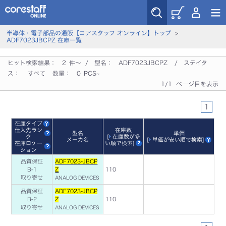
半導体・電子部品の通販【コアスタッフ オンライン】トップ
>
ADF7023JBCPZ 在庫一覧
ヒット検索結果：
2
件～ / 型名：
ADF7023JBCPZ
/ ステイタ
ス：
すべて
数量：
0
PCS~
1/1 ページ目を表示
1
在庫タイプ
仕入先ラン
在庫数
型名
単価
ク
[
在庫数が多
メーカ名
[
単価が安い順で検索
]
在庫ロケー
い順で検索
]
ション
品質保証
ADF7023-JBCP
B-1
Z
110
取り寄せ
ANALOG DEVICES
品質保証
ADF7023-JBCP
B-2
Z
110
取り寄せ
ANALOG DEVICES