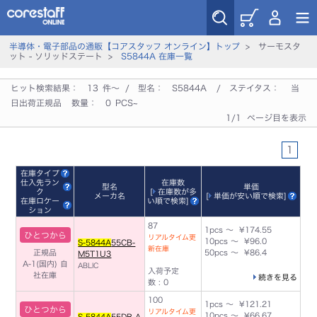
半導体・電子部品の通販【コアスタッフ オンライン】トップ
> サーモスタ
ット - ソリッドステート >
S5844A 在庫一覧
ヒット検索結果：
13
件～ / 型名：
S5844A
/ ステイタス：
当
日出荷正規品
数量：
0
PCS~
1/1 ページ目を表示
1
在庫タイプ
仕入先ラン
在庫数
型名
単価
ク
[
在庫数が多
メーカ名
[
単価が安い順で検索
]
在庫ロケー
い順で検索
]
ション
87
1pcs ～ ¥174.55
ひとつから
リアルタイム更
10pcs ～ ¥96.0
S-5844A
55CB-
新在庫
正規品
50pcs ～ ¥86.4
M5T1U3
A-1(国内)
自
ABLIC
入荷予定
社在庫
続きを見る
数 : 0
100
1pcs ～ ¥121.21
ひとつから
リアルタイム更
10pcs ～ ¥66.67
S-5844A
55DB-A