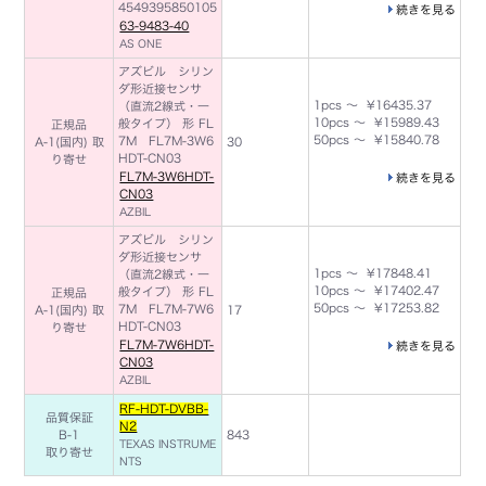
4549395850105
続きを見る
63-9483-40
AS ONE
アズビル シリン
ダ形近接センサ
1pcs ～ ¥16435.37
（直流2線式・一
10pcs ～ ¥15989.43
般タイプ） 形 FL
正規品
50pcs ～ ¥15840.78
7M FL7M-3W6
A-1(国内) 取
30
HDT-CN03
り寄せ
FL7M-3W6HDT-
続きを見る
CN03
AZBIL
アズビル シリン
ダ形近接センサ
1pcs ～ ¥17848.41
（直流2線式・一
10pcs ～ ¥17402.47
般タイプ） 形 FL
正規品
50pcs ～ ¥17253.82
7M FL7M-7W6
A-1(国内) 取
17
HDT-CN03
り寄せ
FL7M-7W6HDT-
続きを見る
CN03
AZBIL
RF-HDT-DVBB-
品質保証
N2
B-1
843
TEXAS INSTRUME
取り寄せ
NTS