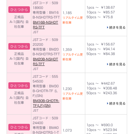
JSTコード：509
1pcs ～ ¥138.67
18900
ひとつから
10pcs ～ ¥85.57
専用型番：BM16
1,185
正規品
50pcs ～ ¥75.8
B-NSHDTRS-TFT
リアルタイム更
A-1(国内)
自
BM16B-NSHDT
新在庫
社在庫
RS-TFT
続きを見る
JST
JSTコード：509
1pcs ～ ¥156.67
20200
ひとつから
10pcs ～ ¥94.14
専用型番：BM20
1,359
正規品
50pcs ～ ¥84.38
B-NSHDTRS-TFT
リアルタイム更
A-1(国内)
自
BM20B-NSHDT
新在庫
社在庫
RS-TFT
続きを見る
JST
JSTコード：555
54500
1pcs ～ ¥442.67
ひとつから
専用型番：BM30
10pcs ～ ¥308.48
1,230
B-GHDTR-TF (L
正規品
50pcs ～ ¥243.36
リアルタイム更
F)(SN)
A-1(国内)
自
新在庫
BM30B-GHDTR-
社在庫
続きを見る
TF(LF)(SN)
JST
JSTコード：509
24400
1pcs ～ ¥690.0
ひとつから
専用型番：BM40
10pcs ～ ¥523.94
1,073
B-NSHDTRS-1-T