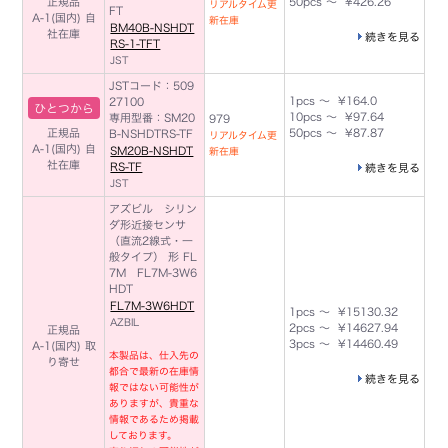
正規品
50pcs ～ ¥426.26
リアルタイム更
FT
A-1(国内)
自
新在庫
BM40B-NSHDT
社在庫
続きを見る
RS-1-TFT
JST
JSTコード：509
1pcs ～ ¥164.0
27100
ひとつから
10pcs ～ ¥97.64
専用型番：SM20
979
正規品
50pcs ～ ¥87.87
B-NSHDTRS-TF
リアルタイム更
A-1(国内)
自
SM20B-NSHDT
新在庫
社在庫
RS-TF
続きを見る
JST
アズビル シリン
ダ形近接センサ
（直流2線式・一
般タイプ） 形 FL
7M FL7M-3W6
HDT
FL7M-3W6HDT
1pcs ～ ¥15130.32
AZBIL
2pcs ～ ¥14627.94
正規品
3pcs ～ ¥14460.49
A-1(国内) 取
本製品は、仕入先の
り寄せ
都合で最新の在庫情
続きを見る
報ではない可能性が
ありますが、貴重な
情報であるため掲載
しております。