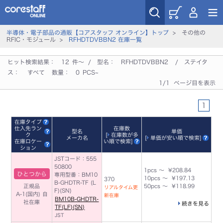
半導体・電子部品の通販【コアスタッフ オンライン】トップ
> その他の
RFIC・モジュール >
RFHDTDVBBN2 在庫一覧
ヒット検索結果：
12
件～ / 型名：
RFHDTDVBBN2
/ ステイタ
ス：
すべて
数量：
0
PCS~
1/1 ページ目を表示
1
在庫タイプ
仕入先ラン
在庫数
型名
単価
ク
[
在庫数が多
メーカ名
[
単価が安い順で検索
]
在庫ロケー
い順で検索
]
ション
JSTコード：555
50800
1pcs ～ ¥208.84
ひとつから
専用型番：BM10
10pcs ～ ¥197.13
370
B-GHDTR-TF (L
正規品
50pcs ～ ¥118.99
リアルタイム更
F)(SN)
A-1(国内)
自
新在庫
BM10B-GHDTR-
社在庫
続きを見る
TF(LF)(SN)
JST