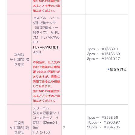
売り切れの可能性が
あることを予めご承
知おきください。
アズビル シリン
ダ形近接センサ
（直流2線式・一
般タイプ） 形 FL
7M FL7M-7W6
HDT
FL7M-7W6HDT
1pcs ～ ¥16689.0
AZBIL
2pcs ～ ¥16186.63
正規品
3pcs ～ ¥16019.17
A-1(国内) 取
本製品は、仕入先の
り寄せ
都合で最新の在庫情
続きを見る
報ではない可能性が
ありますが、貴重な
情報であるため掲載
しております。
売り切れの可能性が
あることを予めご承
知おきください。
スリーエム
強力自己融着シリ
1pcs ～ ¥3558.56
コーンテープ H
10pcs ～ ¥2963.97
DT2 32mmX1.
正規品
50pcs ～ ¥2845.05
5m
A-1(国内) 取
7
HDT2-150
り寄せ