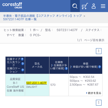
半導体・電子部品の通販【コアスタッフ オンライン】トップ
>
5972311407F 在庫一覧
ヒット検索結果：
1
件～ / 型名：
5972311407F
/ ステイタス：
すべて
数量：
0
PCS~
1/1 ページ目を表示
1
在庫タイプ
仕入先ラン
在庫数
型名
単価
ク
[
在庫数が多
メーカ名
[
単価が安い順で検索
]
在庫ロケー
い順で検索
]
ション
50pcs ～ ¥302.54
品質保証
500pcs ～ ¥293.62
B-1
597-2311-407F
2,500pcs ～ ¥287.67
570
CoreStaff US
DIALIGHT
在庫
海外情報
続きを見る
1