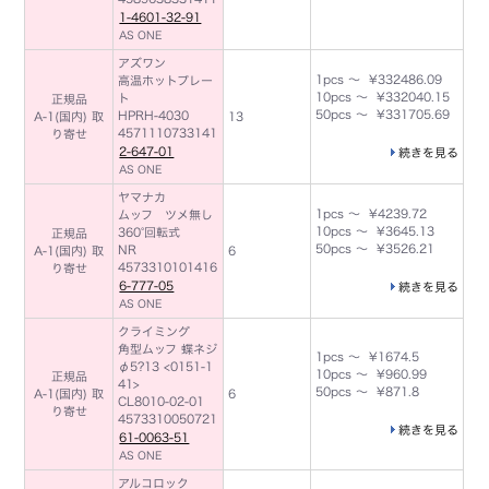
1-4601-32-91
AS ONE
アズワン
1pcs ～ ¥332486.09
高温ホットプレー
10pcs ～ ¥332040.15
ト
正規品
50pcs ～ ¥331705.69
HPRH-4030
A-1(国内) 取
13
4571110733141
り寄せ
2-647-01
続きを見る
AS ONE
ヤマナカ
1pcs ～ ¥4239.72
ムッフ ツメ無し
10pcs ～ ¥3645.13
360°回転式
正規品
50pcs ～ ¥3526.21
NR
A-1(国内) 取
6
4573310101416
り寄せ
6-777-05
続きを見る
AS ONE
クライミング
角型ムッフ 蝶ネジ
1pcs ～ ¥1674.5
φ5?13 <0151-1
10pcs ～ ¥960.99
正規品
41>
50pcs ～ ¥871.8
A-1(国内) 取
6
CL8010-02-01
り寄せ
4573310050721
続きを見る
61-0063-51
AS ONE
アルコロック