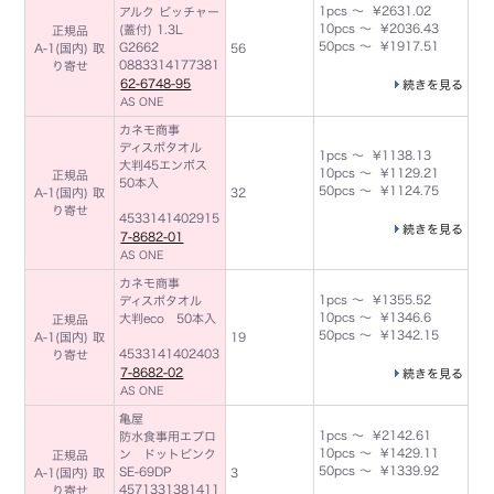
1pcs ～ ¥2631.02
アルク ピッチャー
10pcs ～ ¥2036.43
(蓋付) 1.3L
正規品
50pcs ～ ¥1917.51
G2662
A-1(国内) 取
56
0883314177381
り寄せ
62-6748-95
続きを見る
AS ONE
カネモ商事
ディスポタオル
1pcs ～ ¥1138.13
大判45エンボス
10pcs ～ ¥1129.21
正規品
50本入
50pcs ～ ¥1124.75
A-1(国内) 取
32
り寄せ
4533141402915
続きを見る
7-8682-01
AS ONE
カネモ商事
1pcs ～ ¥1355.52
ディスポタオル
10pcs ～ ¥1346.6
大判eco 50本入
正規品
50pcs ～ ¥1342.15
A-1(国内) 取
19
4533141402403
り寄せ
7-8682-02
続きを見る
AS ONE
亀屋
1pcs ～ ¥2142.61
防水食事用エプロ
10pcs ～ ¥1429.11
ン ドットピンク
正規品
50pcs ～ ¥1339.92
SE-69DP
A-1(国内) 取
3
4571331381411
り寄せ