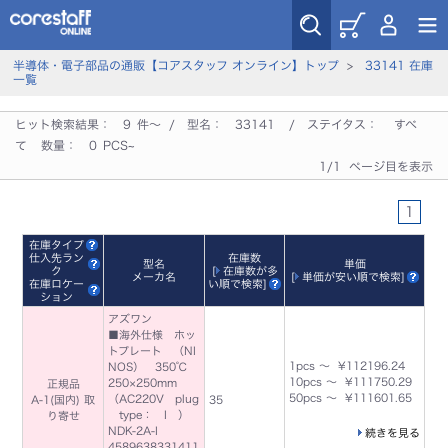
半導体・電子部品の通販【コアスタッフ オンライン】トップ
>
33141 在庫
一覧
ヒット検索結果：
9
件～ / 型名：
33141
/ ステイタス：
すべ
て
数量：
0
PCS~
1/1 ページ目を表示
1
在庫タイプ
仕入先ラン
在庫数
型名
単価
ク
[
在庫数が多
メーカ名
[
単価が安い順で検索
]
在庫ロケー
い順で検索
]
ション
アズワン
■海外仕様 ホッ
トプレート （NI
1pcs ～ ¥112196.24
NOS） 350℃
10pcs ～ ¥111750.29
250×250mm
正規品
50pcs ～ ¥111601.65
（AC220V plug
A-1(国内) 取
35
type： I ）
り寄せ
NDK-2A-I
続きを見る
4589638331411