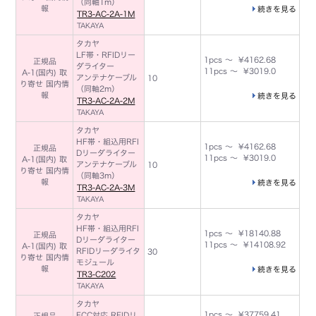
（同軸1m）
報
続きを見る
TR3-AC-2A-1M
TAKAYA
タカヤ
LF帯・RFIDリー
1pcs ～ ¥4162.68
正規品
ダライター
11pcs ～ ¥3019.0
A-1(国内) 取
アンテナケーブル
10
り寄せ 国内情
（同軸2m）
報
続きを見る
TR3-AC-2A-2M
TAKAYA
タカヤ
HF帯・組込用RFI
1pcs ～ ¥4162.68
正規品
Dリーダライター
11pcs ～ ¥3019.0
A-1(国内) 取
アンテナケーブル
10
り寄せ 国内情
（同軸3m）
報
続きを見る
TR3-AC-2A-3M
TAKAYA
タカヤ
HF帯・組込用RFI
1pcs ～ ¥18140.88
正規品
Dリーダライター
11pcs ～ ¥14108.92
A-1(国内) 取
RFIDリーダライタ
30
り寄せ 国内情
モジュール
報
続きを見る
TR3-C202
TAKAYA
タカヤ
1pcs ～ ¥37759.41
FCC対応 RFIDリ
正規品