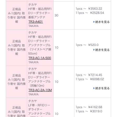
タカヤ
1pcs ～ ¥3563.22
HF帯・組込用RFI
正規品
11pcs ～ ¥2528.54
Dリーダライター
A-1(国内) 取
30
基板アンテナ
り寄せ 国内情
報
TR3-A401
続きを見る
TAKAYA
タカヤ
HF帯・組込用RFI
Dリーダライター
正規品
1pcs ～ ¥520.0
アンテナケーブル
A-1(国内) 取
10
（ツイストペア線
り寄せ 国内情
続きを見る
50cm）
報
TR3-AC-1A-500
TAKAYA
タカヤ
HF帯・組込用RFI
1pcs ～ ¥7214.45
正規品
Dリーダライター
11pcs ～ ¥6098.02
A-1(国内) 取
アンテナケーブル
10
り寄せ 国内情
（同軸10m）
報
続きを見る
TR3-AC-2A-10M
TAKAYA
タカヤ
LF帯・RFIDリー
1pcs ～ ¥4162.68
正規品
ダライター
11pcs ～ ¥3019.0
A-1(国内) 取
アンテナケーブル
10
り寄せ 国内情