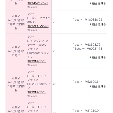
報
TR3-PWR-5V-2
続きを見る
TAKAYA
タカヤ
正規品
HF帯リーダライタ
1pcs ～ ¥109830.25
A-1(国内) 取
用SDK
2
り寄せ 国内情
続きを見る
TR3-SDKV2-PC
報
TAKAYA
タカヤ
NFCタグ対応 ア
1pcs ～ ¥63508.72
ンテナ内蔵型リー
正規品
11pcs ～ ¥60021.73
ダライタ
A-1(国内) 取
2
Bluetooth接続タ
り寄せ
イプ
続きを見る
TR3XM-SB01
TAKAYA
タカヤ
HF帯・RFIDリー
正規品
ダライター
1pcs ～ ¥52609.54
A-1(国内) 取
RS-232C接続タイ
20
り寄せ 国内情
続きを見る
プ
報
TR3XM-SD01
TAKAYA
タカヤ
HF帯・RFIDリー
正規品
1pcs ～ ¥81219.9
ダライター
A-1(国内) 取