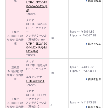
報
続きを見る
UTR-1.5D2V-15
0-SMA-MMCX(R
A)
TAKAYA
タカヤ
UHF帯・組込用R
FIDリーダライタ
1pcs ～ ¥5061.86
ー
正規品
11pcs ～ ¥4027.18
アンテナケーブル
A-1(国内) 取
10
（同軸50cmm）
り寄せ 国内情
報
UTR-1.5D2V-50
続きを見る
0-MMCX(RA)-M
MCX(RA)
TAKAYA
タカヤ
UHF帯・組込用R
1pcs ～ ¥4380.66
正規品
FIDリーダライタ
11pcs ～ ¥3209.74
A-1(国内) 取
ー
10
り寄せ 国内情
基板アンテナ
報
続きを見る
UTR-A0602-1
TAKAYA
タカヤ
UHF帯・RFIDリ
ーダライター
正規品
1pcs ～ ¥11873.85
アンテナケーブル
A-1(国内) 取
5
（同軸3m）
り寄せ 国内情
続きを見る