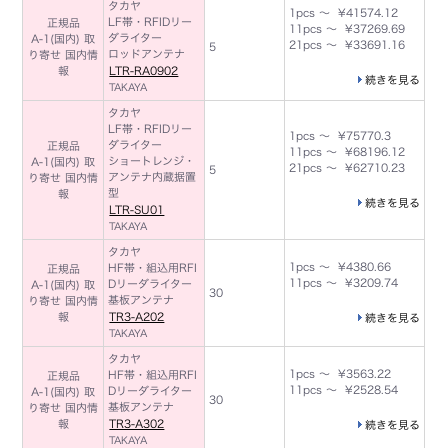
タカヤ
1pcs ～ ¥41574.12
LF帯・RFIDリー
正規品
11pcs ～ ¥37269.69
ダライター
A-1(国内) 取
21pcs ～ ¥33691.16
5
ロッドアンテナ
り寄せ 国内情
報
LTR-RA0902
続きを見る
TAKAYA
タカヤ
LF帯・RFIDリー
1pcs ～ ¥75770.3
ダライター
正規品
11pcs ～ ¥68196.12
ショートレンジ・
A-1(国内) 取
21pcs ～ ¥62710.23
5
アンテナ内蔵据置
り寄せ 国内情
型
報
続きを見る
LTR-SU01
TAKAYA
タカヤ
1pcs ～ ¥4380.66
HF帯・組込用RFI
正規品
11pcs ～ ¥3209.74
Dリーダライター
A-1(国内) 取
30
基板アンテナ
り寄せ 国内情
報
TR3-A202
続きを見る
TAKAYA
タカヤ
1pcs ～ ¥3563.22
HF帯・組込用RFI
正規品
11pcs ～ ¥2528.54
Dリーダライター
A-1(国内) 取
30
基板アンテナ
り寄せ 国内情
報
TR3-A302
続きを見る
TAKAYA