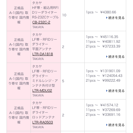
タカヤ
HF帯・組込用RFI
正規品
1pcs ～ ¥4380.66
Dリーダライター
A-1(国内) 取
10
RS-232Cケーブル
り寄せ 国内情
続きを見る
報
CB-232C-2
TAKAYA
タカヤ
1pcs ～ ¥45116.35
LF帯・RFIDリー
正規品
11pcs ～ ¥40811.92
ダライター
A-1(国内) 取
21pcs ～ ¥37233.39
2
平面アンテナ
り寄せ 国内情
報
LTR-DA1818
続きを見る
TAKAYA
タカヤ
1pcs ～ ¥131901.09
LF帯・RFIDリー
正規品
11pcs ～ ¥124054.43
ダライター
A-1(国内) 取
21pcs ～ ¥99222.49
ミドルレンジ・ア
5
り寄せ 国内情
ンテナ外付け型
報
LTR-MDU02
続きを見る
TAKAYA
タカヤ
1pcs ～ ¥41574.12
LF帯・RFIDリー
正規品
11pcs ～ ¥37269.69
ダライター
A-1(国内) 取
21pcs ～ ¥33691.16
2
ロッドアンテナ
り寄せ 国内情
報
LTR-RA0503
続きを見る
TAKAYA