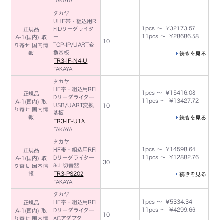
TAKAYA
タカヤ
UHF帯・組込用R
1pcs ～ ¥32173.57
FIDリーダライタ
正規品
11pcs ～ ¥28686.58
ー
A-1(国内) 取
10
TCP-IP/UART変
り寄せ 国内情
換基板
報
続きを見る
TR3-IF-N4-U
TAKAYA
タカヤ
HF帯・組込用RFI
1pcs ～ ¥15416.08
正規品
Dリーダライター
11pcs ～ ¥13427.72
A-1(国内) 取
USB/UART変換
10
り寄せ 国内情
基板
報
続きを見る
TR3-IF-U1A
TAKAYA
タカヤ
1pcs ～ ¥14598.64
HF帯・組込用RFI
正規品
11pcs ～ ¥12882.76
Dリーダライター
A-1(国内) 取
30
8ch切替器
り寄せ 国内情
報
TR3-PS202
続きを見る
TAKAYA
タカヤ
1pcs ～ ¥5334.34
HF帯・組込用RFI
正規品
11pcs ～ ¥4299.66
Dリーダライター
A-1(国内) 取
10
ACアダプタ
り寄せ 国内情