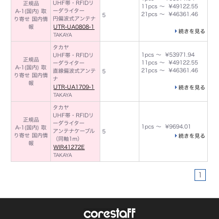
UHF帯・RFIDリ
正規品
11pcs ～ ¥49122.55
ーダライター
A-1(国内) 取
21pcs ～ ¥46361.46
5
円偏波式アンテナ
り寄せ 国内情
報
UTR-UA0808-1
続きを見る
TAKAYA
タカヤ
1pcs ～ ¥53971.94
UHF帯・RFIDリ
正規品
11pcs ～ ¥49122.55
ーダライター
A-1(国内) 取
21pcs ～ ¥46361.46
直線偏波式アンテ
5
り寄せ 国内情
ナ
報
UTR-UA1709-1
続きを見る
TAKAYA
タカヤ
UHF帯・RFIDリ
正規品
ーダライター
1pcs ～ ¥9694.01
A-1(国内) 取
アンテナケーブル
5
り寄せ 国内情
続きを見る
（同軸1m）
報
WIR41272E
TAKAYA
1