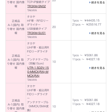
20
TCP-IP接続タイプ
り寄せ 国内情
続きを見る
報
TR3XM-SN02
TAKAYA
タカヤ
1pcs ～ ¥44435.15
HF帯・RFIDリー
正規品
21pcs ～ ¥25516.77
ダライター
A-1(国内) 取
20
USB接続タイプ
り寄せ 国内情
報
TR3XM-SU01
続きを見る
TAKAYA
タカヤ
UHF帯・組込用R
FIDリーダライタ
1pcs ～ ¥5061.86
ー
正規品
11pcs ～ ¥4027.18
アンテナケーブル
A-1(国内) 取
10
（同軸15cm）
り寄せ 国内情
報
UTR-1.5D2V-15
続きを見る
0-MMCX(RA)-M
MCX(RA)
TAKAYA
タカヤ
UHF帯・組込用R
FIDリーダライタ
ー
1pcs ～ ¥5061.86
正規品
アンテナケーブル
11pcs ～ ¥4027.18
A-1(国内) 取
（MMCX/SMA変
10
り寄せ 国内情
換）