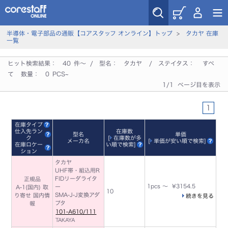
半導体・電子部品の通販【コアスタッフ オンライン】トップ
>
タカヤ 在庫
一覧
ヒット検索結果：
40
件～ / 型名：
タカヤ
/ ステイタス：
すべ
て
数量：
0
PCS~
1/1 ページ目を表示
1
在庫タイプ
仕入先ラン
在庫数
型名
単価
ク
[
在庫数が多
メーカ名
[
単価が安い順で検索
]
在庫ロケー
い順で検索
]
ション
タカヤ
UHF帯・組込用R
FIDリーダライタ
正規品
1pcs ～ ¥3154.5
ー
A-1(国内) 取
10
SMA-J-J変換アダ
り寄せ 国内情
続きを見る
プタ
報
101-A610/111
TAKAYA