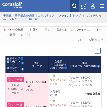
半導体・電子部品の通販【コアスタッフ オンライン】トップ
> バッテリマ
ネージメント >
在庫一覧
ヒット検索結果：
5
件～ / 型名：
指定なし
/ ステイタス：
すべ
て
数量：
0
PCS~
1/1 ページ目を表示
1
在庫タイプ
仕入先ラン
在庫数
型名
単価
ク
[
在庫数が多
メーカ名
[
単価が安い順で検索
]
在庫ロケー
い順で検索
]
ション
100
1pcs ～ ¥300.0
ひとつから
リアルタイム更
10pcs ～ ¥225.0
S-82L1AAA-I6T
新在庫
正規品
50pcs ～ ¥150.0
1U7
A-1(国内)
自
ABLIC
入荷予定
社在庫
続きを見る
数 : 0
100
1pcs ～ ¥320.0
ひとつから
リアルタイム更
10pcs ～ ¥240.0
S-82T1AAA-A8T