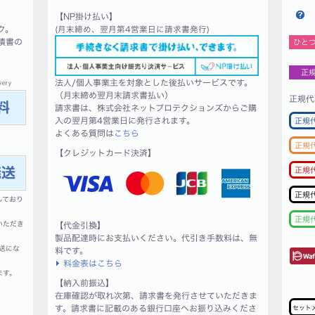
【NP掛け払い】
ク。
(月末締め、翌月第4営業日に請求書発行)
積書の
ひと
正
法人/個人事業主を対象とした後払いサービスです。
（月末締め翌月末請求書払い）
正規代
請求書は、株式会社ネットプロテクションズからご購
入の翌月第4営業日に発行されます。
正規
よくある質問は
こちら
正規
【クレジットカード決済】
正規
正規
しており
正規
いただき
【代金引換】
製品配達時にお支払いください。代引き手数料は、無
送にな
料です。
料金表はこちら
ます。
【納入前振込】
在庫確認が取れ次第、請求書を発行させていただきま
す。請求書に記載のある銀行口座へお振り込みくださ
セット