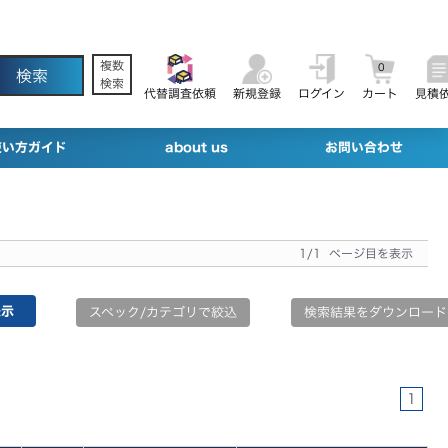
複数
0
検索
代替調査依頼
新規登録
ログイン
カート
見積
使い方ガイド
about us
お問い合わせ
1/1 ページ目を表示
スペック/カテゴリで絞込
検索結果をダウンロード
1