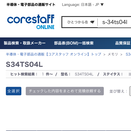
半導体・電子部品の通販サイト
Language: 日本語 - JP ▼
製品検索・取扱メーカー
部品表(BOM)一括検索
品質保証
半導体・電子部品の通販【コアスタッフ オンライン】トップ
>
メモリ >
S3
S34TS04L
ヒット検索結果：
1
件～ / 型名：
S34TS04L
/ ステイタス：
全選択
チェックした内容をまとめて見積依頼する
並び替え：