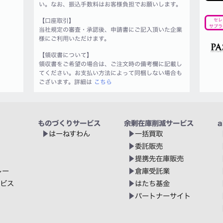
い。なお、振込手数料はお客様負担でお願いします。
【口座取引】
セレ
サプラ
当社規定の審査・承認後、申請書にご記入頂いた企業
様にご利用いただけます。
【領収書について】
領収書をご希望の場合は、ご注文時の備考欄に記載し
てください。お支払い方法によって同梱しない場合も
ございます。詳細は
こちら
ものづくりサービス
余剰在庫削減サービス
a
はーねすわん
一括買取
委託販売
提携先在庫販売
レー
倉庫受託業
ービス
はたち基金
パートナーサイト