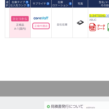
選
在庫タイプ
在庫
型名/メ
サプライヤ
写真
択
仕入先ランク
ロケーション
その他
S-34TS04L
0
ひとつから
ABLIC
自社在庫
正規品
正規代理店
A-1(国内)