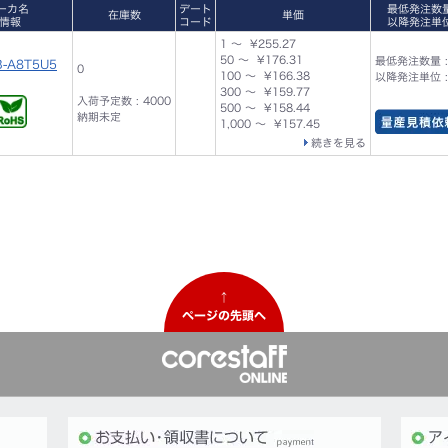
ーカ名
デート
最低発注数
在庫数
単価
情報
コード
以降発注単
1 ～ ¥255.27
50 ～ ¥176.31
最低発注数量 :
B-A8T5U5
0
100 ～ ¥166.38
以降発注単位 :
300 ～ ¥159.77
入荷予定数 : 4000
500 ～ ¥158.44
納期未定
1,000 ～ ¥157.45
続きを見る
↑
ページの先頭へ