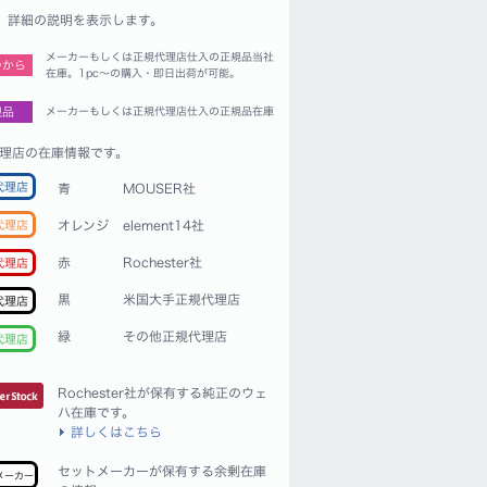
詳細の説明を表示します。
メーカーもしくは正規代理店仕入の正規品当社
つから
在庫。1pc〜の購入・即日出荷が可能。
規品
メーカーもしくは正規代理店仕入の正規品在庫
理店の在庫情報です。
代理店
青
MOUSER社
代理店
オレンジ
element14社
赤
Rochester社
代理店
黒
米国大手正規代理店
代理店
緑
その他正規代理店
代理店
Rochester社が保有する純正のウェ
ハ在庫です。
詳しくはこちら
セットメーカーが保有する余剰在庫
メーカー