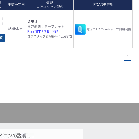
量
情報
出荷予定日
ECADモデル
位
コアスタッフ型名
 1
メモリ
 1
梱包形態：テープカット
納期:未定
電子CAD:Quadceptで利用可能
Reel加工が利用可能
コアスタッフ管理番号：zp3973
1