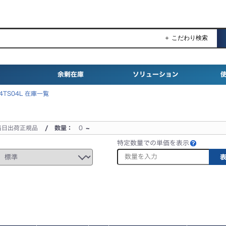
＋ こだわり検索
余剰在庫
ソリューション
4TS04L 在庫一覧
当日出荷正規品
/ 数量：
0
~
特定数量での単価を表示