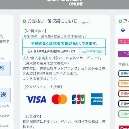
【NP掛け払い】
ク。
(月末締め、翌月第4営業日に請求書発行)
積書の
ひと
正
法人/個人事業主を対象とした後払いサービスです。
（月末締め翌月末請求書払い）
正規代
請求書は、株式会社ネットプロテクションズからご購
入の翌月第4営業日に発行されます。
正規
よくある質問は
こちら
正規
【クレジットカード決済】
正規
正規
しており
正規
いただき
【代金引換】
製品配達時にお支払いください。代引き手数料は、無
送にな
料です。