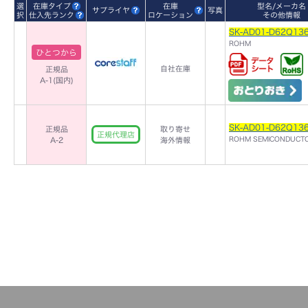
選
在庫タイプ
在庫
型名/メーカ名
サプライヤ
写真
択
仕入先ランク
ロケーション
その他情報
SK-AD01-D62Q13
ROHM
ひとつから
自社在庫
正規品
A-1(国内)
SK-AD01-D62Q13
正規品
取り寄せ
正規代理店
ROHM SEMICONDUCT
A-2
海外情報