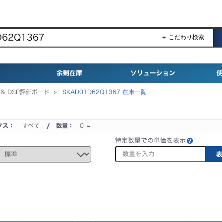
＋ こだわり検索
余剰在庫
ソリューション
 & DSP評価ボード >
SKAD01D62Q1367 在庫一覧
タス：
すべて
/ 数量：
0
~
特定数量での単価を表示