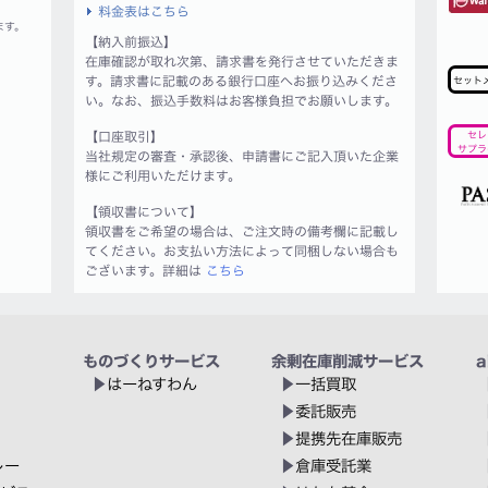
料金表はこちら
ます。
【納入前振込】
在庫確認が取れ次第、請求書を発行させていただきま
す。請求書に記載のある銀行口座へお振り込みくださ
セット
い。なお、振込手数料はお客様負担でお願いします。
【口座取引】
セレ
サプラ
当社規定の審査・承認後、申請書にご記入頂いた企業
様にご利用いただけます。
【領収書について】
領収書をご希望の場合は、ご注文時の備考欄に記載し
てください。お支払い方法によって同梱しない場合も
ございます。詳細は
こちら
ものづくりサービス
余剰在庫削減サービス
a
はーねすわん
一括買取
委託販売
提携先在庫販売
レー
倉庫受託業