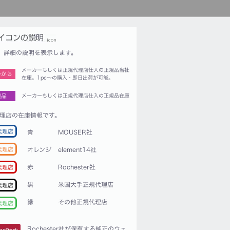
詳細の説明を表示します。
メーカーもしくは正規代理店仕入の正規品当社
つから
在庫。1pc〜の購入・即日出荷が可能。
規品
メーカーもしくは正規代理店仕入の正規品在庫
理店の在庫情報です。
代理店
青
MOUSER社
代理店
オレンジ
element14社
赤
Rochester社
代理店
黒
米国大手正規代理店
代理店
緑
その他正規代理店
代理店
Rochester社が保有する純正のウェ