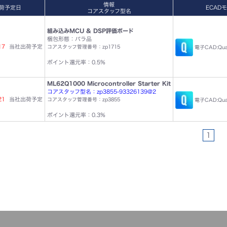
情報
荷予定日
ECAD
コアスタッフ型名
組み込みMCU & DSP評価ボード
梱包形態：バラ品
17
当社出荷予定
コアスタッフ管理番号：zp1715
電子CAD:Qu
ポイント還元率：0.5%
ML62Q1000 Microcontroller Starter Kit
コアスタッフ型名：zp3855-93326139@2
21
当社出荷予定
コアスタッフ管理番号：zp3855
電子CAD:Qu
ポイント還元率：0.3%
1