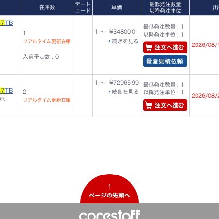
デート
最低発注数量
在庫数
単価
出
コード
以降発注単位
67
TB
最低発注数量 : 1
1 ～ ¥34800.0
1
以降発注単位 : 1
続きを見る
リアルタイム更新在庫
2026/08/
入荷予定数 : 0
1 ～ ¥72965.99
最低発注数量 : 1
67
TB
2
続きを見る
以降発注単位 : 1
2026/08/
OR
リアルタイム更新在庫
↑
ページの先頭へ