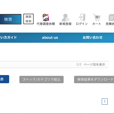
複数
0
検索
代替調査依頼
新規登録
ログイン
カート
見積
使い方ガイド
about us
お問い合わせ
1/1 ページ目を表示
スペック/カテゴリで絞込
検索結果をダウンロード
1