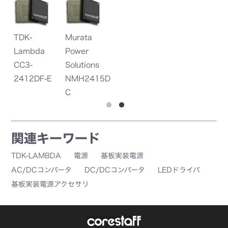
TDK-
Murata
M
Lambda
Power
P
CC3-
Solutions
So
E
2412DF-E
NMH2415D
N
C
C
関連キーワード
TDK-LAMBDA
電源
基板実装電源
AC/DCコンバータ
DC/DCコンバータ
LEDドライバ
基板実装電源アクセサリ