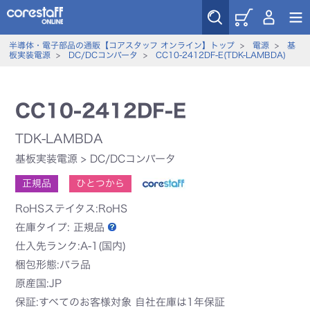
半導体・電子部品の通販【コアスタッフ オンライン】トップ
>
電源
>
基
板実装電源
>
DC/DCコンバータ
>
CC10-2412DF-E(TDK-LAMBDA)
CC10-2412DF-E
TDK-LAMBDA
基板実装電源
>
DC/DCコンバータ
正規品
ひとつから
RoHSステイタス:RoHS
在庫タイプ:
正規品
仕入先ランク:A-1(国内)
梱包形態:バラ品
原産国:JP
保証:すべてのお客様対象 自社在庫は1年保証